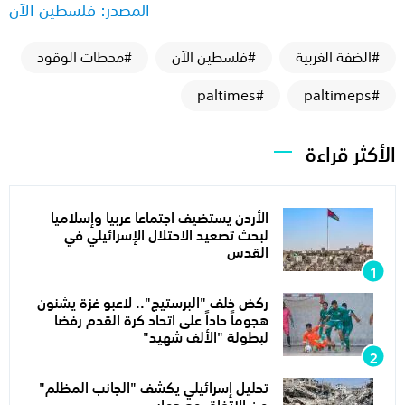
المصدر: فلسطين الآن
#الضفة الغربية
#فلسطين الآن
#محطات الوقود
#paltimes
#paltimeps
الأكثر قراءة
الأردن يستضيف اجتماعا عربيا وإسلاميا
لبحث تصعيد الاحتلال الإسرائيلي في
القدس
ركض خلف "البرستيج".. لاعبو غزة يشنون
هجوماً حاداً على اتحاد كرة القدم رفضا
لبطولة "الألف شهيد"
تحليل إسرائيلي يكشف "الجانب المظلم"
من الاتفاق مع حماس