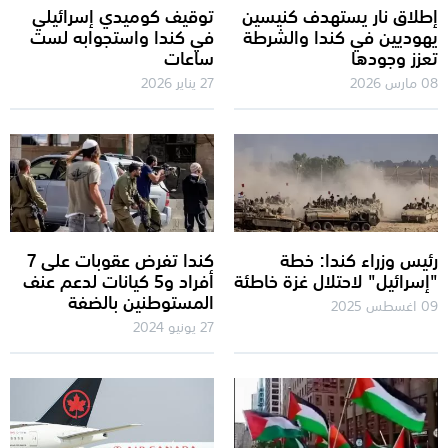
إطلاق نار يستهدف كنيسين
توقيف كوميدي إسرائيلي
يهوديين في كندا والشرطة
في كندا واستجوابه لست
تعزز وجودها
ساعات
08 مارس 2026
27 يناير 2026
رئيس وزراء كندا: خطة
كندا تفرض عقوبات على 7
"إسرائيل" لاحتلال غزة خاطئة
أفراد و5 كيانات لدعم عنف
المستوطنين بالضفة
09 اغسطس 2025
27 يونيو 2024