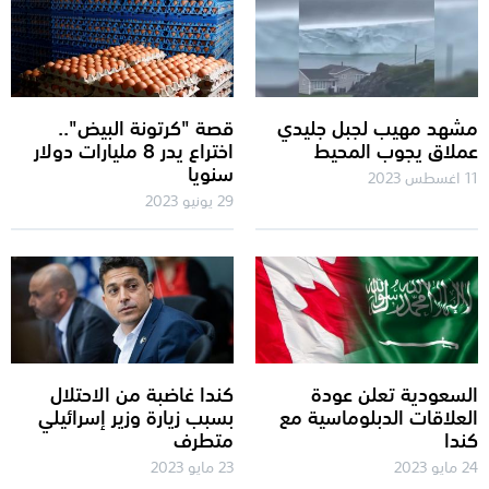
مشهد مهيب لجبل جليدي
قصة "كرتونة البيض"..
عملاق يجوب المحيط
اختراع يدر 8 مليارات دولار
سنويا
11 اغسطس 2023
29 يونيو 2023
السعودية تعلن عودة
كندا غاضبة من الاحتلال
العلاقات الدبلوماسية مع
بسبب زيارة وزير إسرائيلي
كندا
متطرف
24 مايو 2023
23 مايو 2023