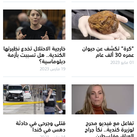
"كرة" تكشف عن حيوان
خارجية الاحتلال تخدع نظيرتها
عمره 30 ألف عام
الكندية.. هل تسببت بأزمة
دبلوماسية؟
01 مايو 2023
19 مارس 2023
تفاعل مع فيديو محرج
قتلى وجرحى في حادثة
لوزيرة كندية.. نكأ جراح
دهس في كندا
العراق وفلسطين
14 مارس 2023