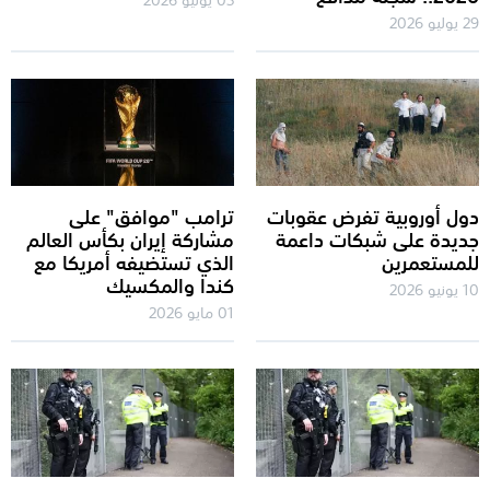
29 يوليو 2026
دول أوروبية تفرض عقوبات
ترامب "موافق" على
جديدة على شبكات داعمة
مشاركة إيران بكأس العالم
للمستعمرين
الذي تستضيفه أمريكا مع
كندا والمكسيك
10 يونيو 2026
01 مايو 2026