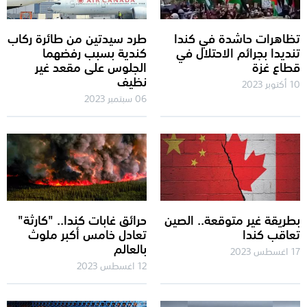
تظاهرات حاشدة في كندا
طرد سيدتين من طائرة ركاب
تنديدا بجرائم الاحتلال في
كندية بسبب رفضهما
قطاع غزة
الجلوس على مقعد غير
نظيف
10 أكتوبر 2023
06 سبتمبر 2023
بطريقة غير متوقعة.. الصين
حرائق غابات كندا.. "كارثة"
تعاقب كندا
تعادل خامس أكبر ملوث
بالعالم
17 اغسطس 2023
12 اغسطس 2023