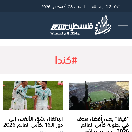
28.45°
22.55°
22.79°
غزة
القدس
رام الله
السبت 08 أغسطس 2026
أرسل خبر
البث المباشر
#كندا
"فيفا" يعلن أفضل هدف
البرتغال بشق الأنفس إلى
في بطولة كأس العالم
دور الـ16 لكأس العالم 2026
2026.. سجله مدافع
03 يوليو 2026