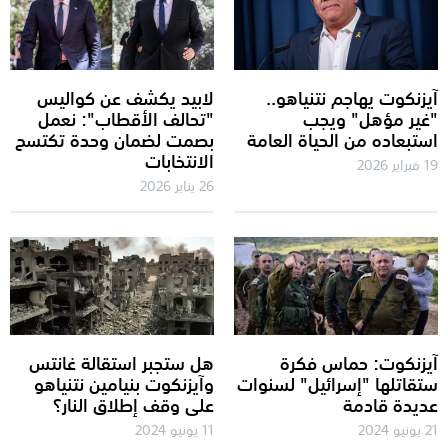
آيزنكوت يهاجم نتنياهو..
لابيد يكشف عن كواليس
"غير مؤهل" ويجب
"تحالف الأقطاب": نعمل
استبعاده من الحياة العامة
بصمت لضمان وحدة تكتسح
الانتخابات
19 فبراير 2026
26 يناير 2026
آيزنكوت: حماس فكرة
هل ستجبر استقالة غانتس
ستقاتلها "إسرائيل" لسنوات
وآيزنكوت بنيامين نتنياهو
عديدة قادمة
على وقف إطلاق النار؟
21 يونيو 2024
11 يونيو 2024