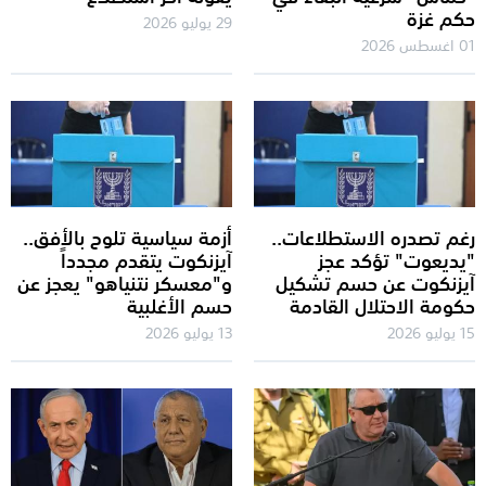
حكم غزة
29 يوليو 2026
01 اغسطس 2026
رغم تصدره الاستطلاعات..
أزمة سياسية تلوح بالأفق..
"يديعوت" تؤكد عجز
آيزنكوت يتقدم مجدداً
آيزنكوت عن حسم تشكيل
و"معسكر نتنياهو" يعجز عن
حكومة الاحتلال القادمة
حسم الأغلبية
15 يوليو 2026
13 يوليو 2026