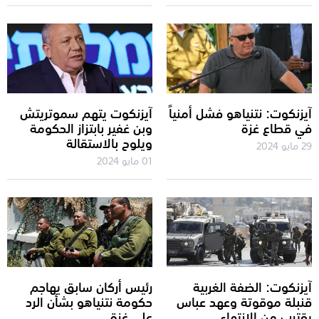
آيزنكوت: نتنياهو فشل أمنياً
آيزنكوت يتهم سموتريتش
في قطاع غزة
وبن غفير بابتزاز الحكومة
ويلوح بالاستقالة
29 مايو 2024
01 مايو 2024
آيزنكوت: الضفة الغربية
رئيس أركان سابق يهاجم
قنبلة موقوتة وعهد عباس
حكومة نتنياهو بشأن الرد
يقترب من الانتهاء
على غزة