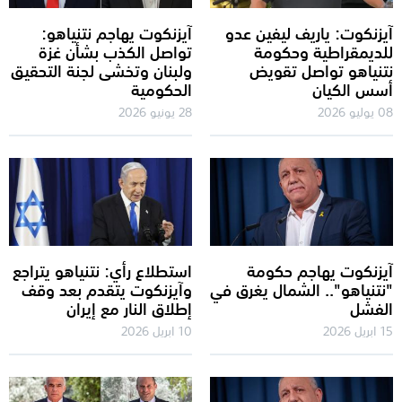
آيزنكوت: ياريف ليفين عدو
آيزنكوت يهاجم نتنياهو:
للديمقراطية وحكومة
تواصل الكذب بشأن غزة
نتنياهو تواصل تقويض
ولبنان وتخشى لجنة التحقيق
أسس الكيان
الحكومية
08 يوليو 2026
28 يونيو 2026
آيزنكوت يهاجم حكومة
استطلاع رأي: نتنياهو يتراجع
"نتنياهو".. الشمال يغرق في
وآيزنكوت يتقدم بعد وقف
الفشل
إطلاق النار مع إيران
15 ابريل 2026
10 ابريل 2026