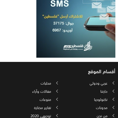
أقسام الموقع
عربي ودولي
محليات
حارتنا
مقالات وآراء
تكنولوجيا
منوعات
مدونات
تقارير مختارة
من نحن
توجيهي 2020