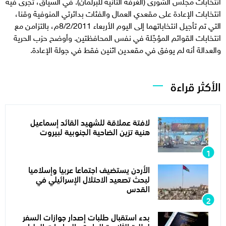
انتخابات مجلس الشورى (الغرفة الثانية للبرلمان). في السياق، تجرى فيه
انتخابات الإعادة على مقعدي العمال والفئات بدائرتي المنوفية وقنا،
التي تم تأجيل انتخاباتهما إلى اليوم الأربعاء 8/2/2011م، بالتزامن مع
انتخابات القوائم المؤجّلة في نفس المحافظتين. وأوضح حزب الحرية
والعدالة أنه لم يوفق في مقعدين اثنين فقط في جولة الإعادة.
الأكثر قراءة
لافتة عملاقة للشهيد القائد إسماعيل
هنية تزين الضاحية الجنوبية لبيروت
الأردن يستضيف اجتماعا عربيا وإسلاميا
لبحث تصعيد الاحتلال الإسرائيلي في
القدس
بدء استقبال طلبات إصدار جوازات السفر