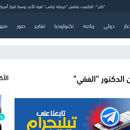
ي
توجيه لائحة اتهام لمستوطن قتل ناشطاً فلسطينياً
"كان": الكابينت يناقش "خريطة ترامب" لغزة الأحد وسط ابتزاز أمريكي
استنفار صحي في "إسرائيل".. "حمى غرب النيل" تسجل أولى ضحاياها وتض
بار
دولي
رياضة
تكنولوجيا
تقارير
صور
منو
ن الدكتور "الفقي"
الأك