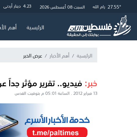
27.79°
27.55°
30.69°
3
4.23
4.05
دولار أمريكي
دينار أردني
جنيه إسترلين
غزة
القدس
رام الله
السبت 08 أغسطس 2026
الرئيسية
أهم الأخ
الرئيسية
أهم الأخبار
عرض الخبر
خبر:
فيديو.. تقرير مؤثر جداً ع
13 فبراير 2012 . الساعة 05:01 م بتوقيت القدس