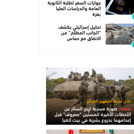
جوازات السفر لطلبة الثانوية
العامة والدراسات العليا
بغزة
تحليل إسرائيلي يكشف
"الجانب المظلم" من
الاتفاق مع حماس
خلال حملة التطهير العرقي..
شاهد:
صورة مسربة تزيح الستار عن
اللحظات الأخيرة للمسنَّين "معروف" قبل
إعدامهما بدروع بشرية في بيت لاهيا