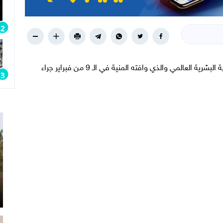
تقرير مؤثر جداً عن الدكتور "ابراهيم الفقي" خبير التنمية البشرية العالمي والذي وافته المنية في الـ 9 من فبراير جراء