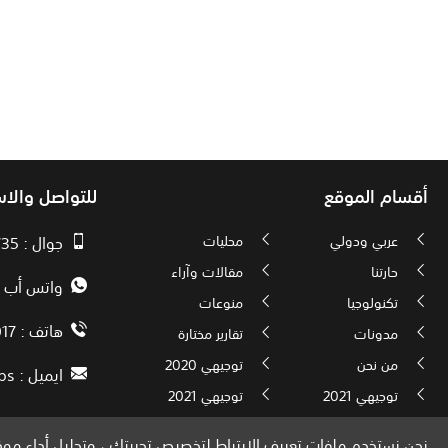
أقسام الموقع
للتواصل والا
عربي ودولي
محليات
جوال : 00970593010735
حارتنا
مقالات وآراء
واتس أب : 72592034000
تكنولوجيا
منوعات
هاتف : 00972082886017
مدونات
تقارير مختارة
من نحن
توجيهي 2020
ايميل :
ps
توجيهي 2021
توجيهي 2021
نحن نستخدم ملفات تعريف الارتباط لتخصيص تجربتك ، وتحليل أداء موقع