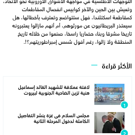
التوجهات الأطلسية في مواجهة الاشواق الاوروبية نحو الاتحاد،
وتعيش بين الحين والآخر كوابيس انفصال المقاطعات
كمقاطعة اسكتلندا، فهل ستتواضع وتعترف بأخطائها، هل
سيعتذر البريطانيون عن مورثوهم، أم أنهم مازالوا يعتبرونه
تاريخا مشرقا وبناء حضاريا راسخا، صنعوا من خلاله تاريخ
المنطقة ولا زالوا، رغم أفول شمس إمبراطوريتهم؟!.
الأكثر قراءة
لافتة عملاقة للشهيد القائد إسماعيل
هنية تزين الضاحية الجنوبية لبيروت
مجلس السلام فى غزة ينشر التفاصيل
الكاملة لدخول المرحلة الثانية