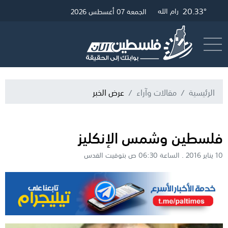
20.33°
25.42°
20.57°
غزة
القدس
رام الله
الجمعة 07 أغسطس 2026
أرسل خبر
البث المباشر
الرئيسية
مقالات وآراء
عرض الخبر
فلسطين وشمس الإنكليز
10 يناير 2016 . الساعة 06:30 ص بتوقيت القدس