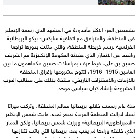
فلسطين الجزء الاكثر مأساوية في المشهد الذي رسمه الإنجليز
في المنطقة، والمترافق مع اتفاقية سايكس- بيكو البريطانية
الفرنسية لرسم خريطة المنطقة، والتي مثلت بدورها تراجعا
واضحا عن الاتفاق الذي عقدته الحكومة الإنكليزية مع الشريف
حسين بن علي، فيما عرف بمراسلات حسين مكماهمون ما بين
العامين 1915- 1916، لتتوج مشروعها بإغراق المنطقة
بالازمات والاستنزاف التاريخي، ملتفة بذلك على مطالب العرب
المشروعة بإنشاء كيان سياسي موحد.
مئة عام رسمت خلالها بريطانيا معالم المنطقة، وتركت ميراثا
ثقيلا لازالت المنطقة العربية تدفع ثمنه، غابت شمس الإنكليز
«الامبراطورية البريطانية» وبرزت شمس بريطانيا، ولكن الدمار
الذي خلفته وراءها لم يغب بعد، بريطانيا التي باتت تتنازعها