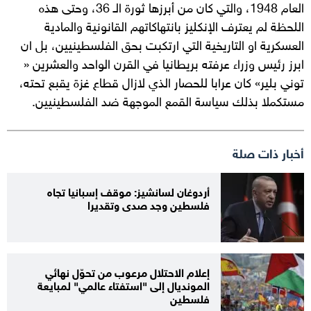
العام 1948، والتي كان من أبرزها ثورة الـ 36، وحتى هذه
اللحظة لم يعترف الإنكليز بانتهاكاتهم القانونية والمادية
العسكرية او التاريخية التي ارتكبت بحق الفلسطينيين، بل ان
ابرز رئيس وزراء عرفته بريطانيا في القرن الواحد والعشرين «
توني بلير» كان عرابا للحصار الذي لازال قطاع غزة يقبع تحته،
مستكملا بذلك سياسة القمع الموجهة ضد الفلسطينيين.
أخبار ذات صلة
أردوغان لسانشيز: موقف إسبانيا تجاه
فلسطين وجد صدى وتقديرا
إعلام الاحتلال مرعوب من تحوّل نهائي
المونديال إلى "استفتاء عالمي" لمبايعة
فلسطين