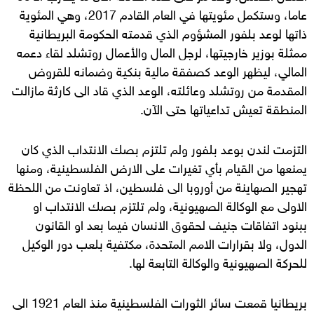
عاما، وستكمل مئويتها في العام القادم 2017، وهي المئوية
ذاتها لوعد بلفور المشؤوم الذي قدمته الحكومة البريطانية
ممثلة بوزير خارجيتها، لرجل المال والأعمال روتشلد لقاء دعمه
المالي، ليظهر الوعد كصفقة مالية بنكية وضمانه للقروض
المقدمة من روتشلد وعائلته، الوعد الذي قاد الى كارثة مازالت
المنطقة تعيش تداعياتها حتى الآن.
التزمت لندن بوعد بلفور ولم تلتزم بصك الانتداب الذي كان
يمنعها من القيام بأي تغيرات على الارض الفلسطينية، ومنها
تهجير الصهاينة من أوروبا الى فلسطين، اذ تعاونت من اللحظة
الاولى مع الوكالة الصهيونية، ولم تلتزم بصك الانتداب او
ببنود اتفاقات جنيف لحقوق الانسان فيما بعد او القانون
الدول، ولا بقرارات الامم المتحدة، مكتفية بلعب دور الوكيل
للحركة الصهيونية والوكالة التابعة لها.
بريطانيا قمعت سائر الثورات الفلسطينية منذ العام 1921 الى