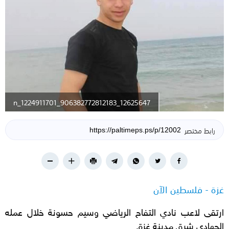
12625647_906382772812183_1224911701_n
رابط مختصر
غزة - فلسطين الآن
ارتقى لاعب نادي التفاح الرياضي وسيم حسونة خلال عمله
الجهادي شرق مدينة غزة.