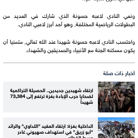
ونعي النادي لاعبه حسونة الذي شارك في العديد من
البطولات الرياضية المختلفة, وهو أحد أبرز لاعبي النادي.
واحتسب النادي لاعبه حسونة شهيدا عند الله تعالي, متمنيا أن
يكون مسكنه الجنة مع الأنبياء والصديقين والشهداء.
أخبار ذات صلة
ارتقاء شهيدين جديدين.. الحصيلة التراكمية
لضحايا حرب الإبادة بغزة ترتفع إلى 73,384
شهيداً
الداخلية بغزة: ارتقاء العقيد "اللداوي" والرائد
"أبو زريق" في استهداف صهيوني غادر
وسط القطاع