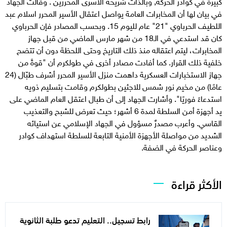
كبيرة في كوادر الحركة, وبالذات شريحة الأسرى المحررين . وقالت الجهاد
في بيان لها أن المخابرات العامة يواصل اعتقال الأسير المحرر اسلام عبد
اللطيف الحرباوي "21" عام لليوم 15. وبحسب المصادر فإن الحرباوي
كان قد استدعي في الـ18 من شهر مارس الماضي من قبل جهاز
المخابرات، ليتم اعتقاله منذ ذلك التاريخ وحتى اللحظة دون أن تتضح
خلفية ذلك القرار. كما أفادت مصادر أخرى في طولكرم أن "قوةً من
جهاز الاستخبارات العسكرية داهمت منزل الأسير المحرر أشرف طبّال (24
عامًا) من مخيم نور شمس للاجئين بطولكرم وقامت بتسليم ذويه
استدعاءً فوريًا". وأشارت الجهاد إلى أن طبال اعتقل العام الماضي على
يد أجهزة أمن السلطة لمدة 6 أشهر؛ حيث تعرض للشبح والتعذيب
القاسي. وأعرب مصدرٌ مسؤول في الجهاد الإسلامي عن استيائه
الشديد من مواصلة الأجهزة الأمنية التابعة للسلطة استهداف كوادر
وعناصر الحركة في الضفة.
الأكثر قراءة
رابط تسجيل.. التعليم تدعو طلبة الثانوية