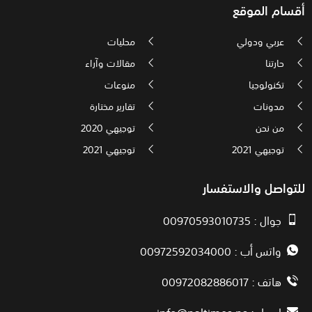
أقسام الموقع
عربي ودولي
محليات
حارتنا
مقالات وآراء
تكنولوجيا
منوعات
مدونات
تقارير مختارة
من نحن
توجيهي 2020
توجيهي 2021
توجيهي 2021
للتواصل والاستفسار
جوال : 00970593010735
واتس أب : 00972592034000
هاتف : 00972082886017
ايميل :
info@paltimes.ps