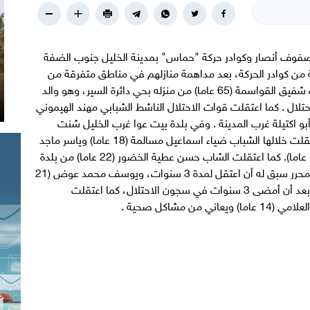
صفوف أنصار وكوادر حركة "حماس" بمدينة الخليل جنوب الضفة
عة من كوادر الحركة، بعد مداهمة منازلهم في مناطق متفرقة من
المدينة . وحسب المصادر فإن قوات الاحتلال اعتقلت شفيق القواسمة (65 عاما) من منزله بحي دائرة السير، وهو والد
ال . كما اعتقلت قوات الاحتلال الناشط الشبابي مهند الهيموني
 أبو اكتيلة غرب المدينة . وفي بلدة بيت عوا غرب الخليل شنت
قوات الاحتلال حملة مداهمة وتفتيش لعدة منازل اعتقلت خلالها الشباب ضياء اسماعيل مسالمة (18 عاما) وياسر ماجد
محمد مسالمة (17 عاما) وبهاء عبد القادر مسالمة (17 عاما). كما اعتقلت الشاب حسن عطية الخضور (22 عاما) من بلدة
بني نعيم، ومحمد محمود عوض (22 عاما) وهو أسير محرر سبق له أن اعتقل لمدة 3 سنوات، ويوسف محمد عوض (21
عاما) وأفرجت قوات الاحتلال عنه قبل 40 يوماً فقط بعد أن أمضى 3 سنوات في سجون الاحتلال، كما اعتقلت