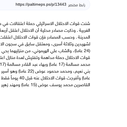
رابط مختصر
شنت قوات الاحتلال الاسرائيلي حملة اعتقالات في 
الغربية . وذكرت مصادر محلية أن الاحتلال اعتقل أرب
لشهيدين وثلاثة أسرى، ومعتقل سابق في سجون الاحتل
(24 عاما)، والشاب علي الهيموني، من منزليهما بحي
القاصرين محمد يوسف عوض (15 عاما) ومهند زهير العلامي (14 عاما) ويعاني من مشاكل صحية .