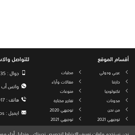
أقسام الموقع
للتواصل والا
عربي ودولي
محليات
جوال : 00970593010735
حارتنا
مقالات وآراء
واتس أب : 72592034000
تكنولوجيا
منوعات
هاتف : 00972082886017
مدونات
تقارير مختارة
من نحن
توجيهي 2020
ايميل :
ps
توجيهي 2021
توجيهي 2021
نحن نستخدم ملفات تعريف الارتباط لتخصيص تجربتك ، وتحليل أداء موقع