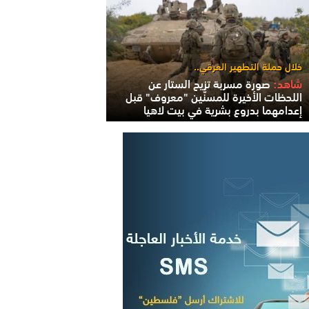
خلال حملة التطهير العرقي..
شاهد:
صورة مسربة تزيح الستار عن
اللحظات الأخيرة للمسنَّين "معروف" قبل
إعدامهما بدروع بشرية في بيت لاهيا