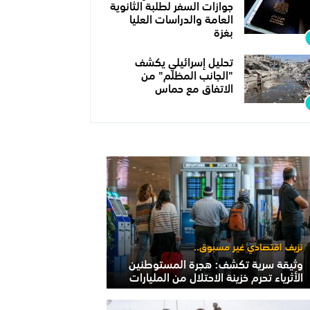
جوازات السفر لطلبة الثانوية
العامة والدراسات العليا
بغزة
تحليل إسرائيلي يكشف
"الجانب المظلم" من
الاتفاق مع حماس
نزيف اقتصادي غير مسبوق..
وثيقة سرية تكشف: هجرة المستوطنين
الأثرياء تحرم خزينة الاحتلال من المليارات