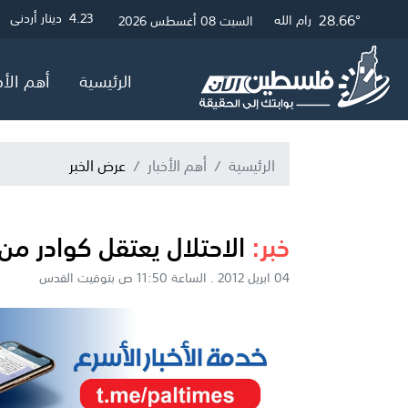
28.9°
31.39°
28.66°
3
4.23
4.05
دولار أمريكي
دينار أردني
جنيه إسترلين
غزة
القدس
رام الله
السبت 08 أغسطس 2026
الرئيسية
أهم الأخ
الرئيسية
أهم الأخبار
عرض الخبر
خبر:
الاحتلال يعتقل كوادر من
04 ابريل 2012 . الساعة 11:50 ص بتوقيت القدس