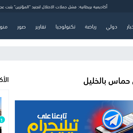
ي
انتحارات غامضة تهز قيادة الحرب السيبرانية الأمريكية
أكاديمية بريطانية: فشل حملات الاحتلال لتجنيد "المؤثرين" يثبت عجز
وثيقة سرية تكشف: هجرة المستوطنين الأثرياء تحرم خزينة الاحتلال م
بار
دولي
رياضة
تكنولوجيا
تقارير
صور
منو
 حماس بالخليل
الأك