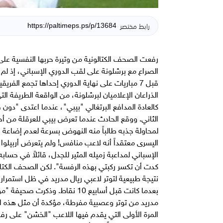
رابط مختصر
رفعت الصحف الكتالونية من وتيرة حربها النفسية على 
الصراع مع برشلونة على لقب الدوري الإسباني، إذ لم
قبل 7 مباريات على نهاية الدوري إحداها تجمع ال
الذراعان الإعلاميان لبرشلونة، من الواقعة الطريفة الت
كالعادة المدافع البرتغالي "بيبي"، عندما اعتدى "دون
الثاني. ووقع الحادث عندما تعرض بيبي للعرقلة من أحد
لمحاولة جذبه طالباً منه النهوض بسرعة لعدم إضاعة
اليسرى معتقداً أنه لاعب منافس! ولم يتعرض أربيلوا
الإسباني لمداعبة زميله المثير للجدل، قائلاً في حسا
كدت أن تكسر ركبتي بهذه الرفسة". لكن الصحف الكتالو
نتيجة طبيعية لتوتر لاعبي ريال مدريد في ظل استمرار
بعدما كانت قبل أسابيع 10 نقاط. 
مدريد من توتر وعصبية مفرطة، مؤكدة أن مثل هذه الت
المرة الأولى التي يقدم فيها اللاعب "الخشن" على 