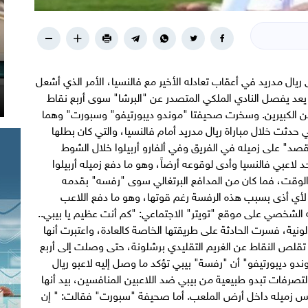
ريال مدريد في أعقاب تعادله الأخير مع فالنسيا، الأمر الذي أشعل
 يعد يفصل النادي الملكي المتصدر عن "البرشا" سوى أربع نقاط
فريقين الكبيرين. وسخرت صحيفتا "موندو ديبورتيفو" وسبورت" وهما
ي حدثت خلال مباراة ريال مدريد أمام فالنسيا، والتي كان بطلها
 قصد" على زميله في الفريق وفي ألفارو أربيلوا خلال الشوط
 لاعبي فالنسيا وأدى لوقوعه أرضاً، وهو ما دفع زميله أربيلوا
 الوقت، فما كان من المدافع البرتغالي سوى "رفسه" بقدمه
 لأي أذى بسبب هذه الرفسة رغم قوتها، وهو ما دفع اللاعب
به الشخصي على موقع "تويتر" الاجتماعي: "كم أنت عظيم يا بيبي..
نية، فسرت الحادثة على طريقتها الخاصة كالعادة، واعتبرت أنها
 تقلص النقاط عن الغريم التقليدي برشلونة، حتى وصلت إلى أربع
وذكرت صحيفة "موندو ديبورتيفو" أن "رفسة" بيبي تؤكد ما وصل إليه لاعبو ريال
صرفات تبدو طبيعية من بيبي ضد اللاعبين المنافسين، بيد أنها
رفس زميله داخل أرض الملعب. أما صحيفة "سبورت" فقالت: " إن