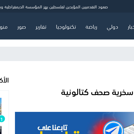
ي
الصحة بغزة: شهيد و5 إصابات خلال 24 ساعة
حماس: ننتظر ردًا رسميًا بشأن خارطة المرحلة الثانية
صعود التقدميين المؤيدين لفلسطين يهز المؤسسة الديمقراطية ويثير
بار
دولي
رياضة
تكنولوجيا
تقارير
صور
منو
الأك
 سخرية صحف كتالونية