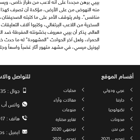
بيبي برهن مجدداً على أنه لاعب من طراز خاص، ويست
منه النهوض من على الأرض، مؤكدة أن تصرف كهذا غ
منافس". ولم يتوقف الأمر على ما كتبته الصحيفتان، 
السخرية من اللاعب البرتغالي، وكتبوا آلاف التعليقا
العالم. يذكر أن بيبي معروف بخشونته المفرطة ضد الل
الحمراء، ولعل آخر الحوادث "المشهودة" له ما حدث خ
ليونيل ميسي، في مشهد متهور أثار غضباً واسعاً وجلب
أقسام الموقع
للتواصل والا
عربي ودولي
محليات
جوال : 00970593010735
حارتنا
مقالات وآراء
واتس أب : 72592034000
تكنولوجيا
منوعات
هاتف : 00972082886017
مدونات
تقارير مختارة
من نحن
توجيهي 2020
ايميل :
ps
توجيهي 2021
توجيهي 2021