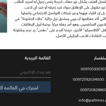
عمل العنف بشكل غير معتاد، لدرجة رفس زميلٍ له لمجرد الطلب
ير مقبول على الإطلاق سواء ضد زميله أو ضد أي لاعب
بل إن القراء فيهما وعبر شبكات التواصل الاجتماعي واصلوا
ت التي أكد معظمها أن بيبي يستحق نيل جائزة "ملك الخشونة" في
اعبين المنافسين، وهو أمر جعله مراراً عرضة لنيل البطاقات
لال "الكلاسيكو" الأخير، حينما أقدم على "دهس" يد نجم برشلونة
 انتقادات للاعب البرازيلي الأصل.
ستفسار
القائمة البريدية
009
اشترك في القائمة الب
info@paltimes.