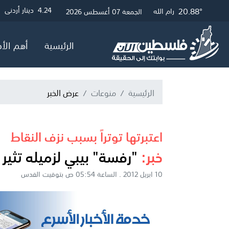
21.12°
26.04°
20.88°
3.01
4.24
4.05
دينار أردني
دولار أمريكي
جنيه إسترلين
غزة
القدس
رام الله
الجمعة 07 أغسطس 2026
الرئيسية
أهم الأخ
الرئيسية
منوعات
عرض الخبر
اعتبرتها توتراً بسبب نزف النقاط
خبر:
"رفسة" بيبي لزميله تثير
10 ابريل 2012 . الساعة 05:54 ص بتوقيت القدس