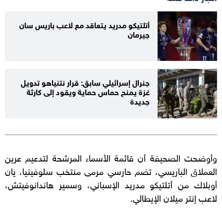
أتلتيكو مدريد يتعاقد مع لاعب باريس سان
جيرمان
جنرال إسرائيلي سابق: قرار نتنياهو تدويل
غزة يمنح حماس حماية ويقود إلى كارثة
جديدة
وأوضحت الصحيفة أن قائمة الأسماء المرشحة لتدعيم عرين
العملاق الباريسي، تضم حارسي مرمى منتخب سلوفينيا، يان
أوبلاك من أتلتيكو مدريد الإسباني، وسمير هاندانوفيتش،
لاعب إنتر ميلان الإيطالي.