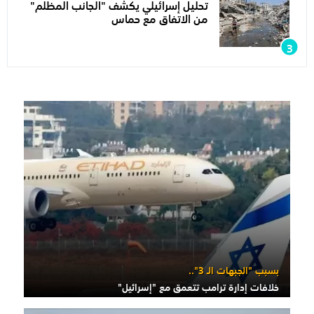
تحليل إسرائيلي يكشف "الجانب المظلم"
من الاتفاق مع حماس
بسبب "الجبهات الـ 3"..
خلافات إدارة ترامب تتعمق مع "إسرائيل"