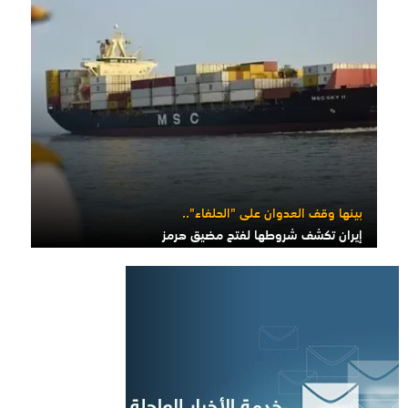
بينها وقف العدوان على "الحلفاء"..
إيران تكشف شروطها لفتح مضيق هرمز