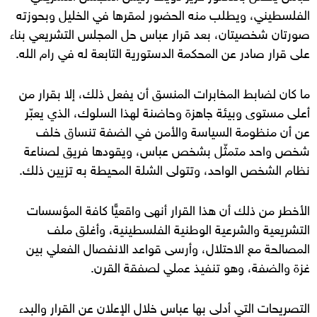
الفلسطيني، ويطلب منه الحضور لمقرها في الخليل وبحوزته
صورتان شخصيتان، بعد قرار عباس حل المجلس التشريعي بناء
على قرار صادر عن المحكمة الدستورية التابعة له في رام الله.
ما كان لضابط المخابرات المنسق أن يفعل ذلك، إلا بقرار من
أعلى مستوى وبيئة جاهزة وحاضنة لهذا السلوك، الذي يعبّر
عن أن منظومة السياسة والأمن في الضفة تنساق خلف
شخص واحد متمثّل بشخص عباس، ويقودها فريق لصناعة
نظام الشخص الواحد، وتتولى الشلة المحيطة به تزيين ذلك.
الأخطر من ذلك أن هذا القرار أنهى واقعيًّا كافة المؤسسات
التشريعية والشرعية الوطنية الفلسطينية، وأغلق ملف
المصالحة مع الاحتلال، وأرسى قواعد الانفصال الفعلي بين
غزة والضفة، وهو تنفيذ عملي لصفقة القرن.
التصريحات التي أدلى بها عباس خلال الإعلان عن القرار والبدء