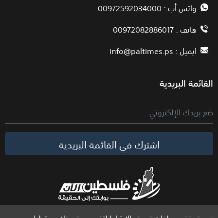
واتس أب : 00972592034000
هاتف : 00972082886017
ايميل :
info@paltimes.ps
القائمة البريدية
اشترك في القائمة البريدية
نحن نستخدم ملفات تعريف الارتباط لتخصيص تجربتك ، وتحليل