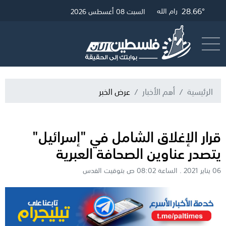
28.66°
31.39°
27.75°
28.9°
غزة
القدس
الخليل
رام الله
السبت 08 أغسطس 2026
أرسل خبر
البث المباشر
الرئيسية
أهم الأخبار
عرض الخبر
قرار الإغلاق الشامل في "إسرائيل"
يتصدر عناوين الصحافة العبرية
06 يناير 2021 . الساعة 08:02 ص بتوقيت القدس