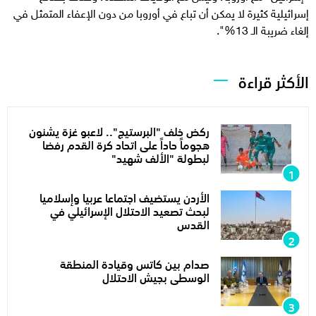
إسرائيلية كثيرة لا يمكن أن تباع في أوروبا من دون الإعفاء المتمثل في
إلغاء ضريبة الـ 13%".
الأكثر قراءة
ركض خلف "البرستيج".. لاعبو غزة يشنون
هجوماً حاداً على اتحاد كرة القدم رفضا
لبطولة "الألف شهيد"
الأردن يستضيف اجتماعا عربيا وإسلاميا
لبحث تصعيد الاحتلال الإسرائيلي في
القدس
صدام بين كاتس وقيادة المنطقة
الوسطى بجيش الاحتلال