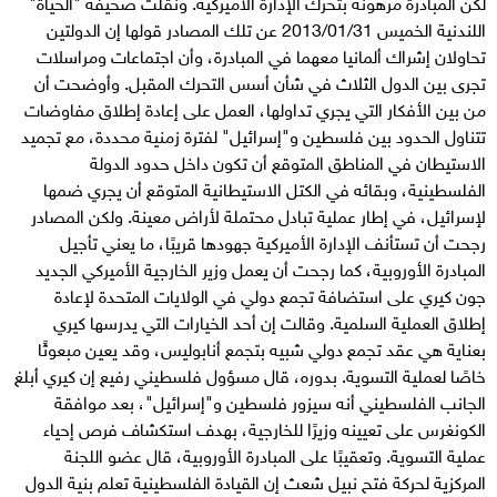
لكن المبادرة مرهونة بتحرك الإدارة الأميركية. ونقلت صحيفة "الحياة"
اللندنية الخميس 2013/01/31 عن تلك المصادر قولها إن الدولتين
تحاولان إشراك ألمانيا معهما في المبادرة، وأن اجتماعات ومراسلات
تجرى بين الدول الثلاث في شأن أسس التحرك المقبل. وأوضحت أن
من بين الأفكار التي يجري تداولها، العمل على إعادة إطلاق مفاوضات
تتناول الحدود بين فلسطين و"إسرائيل" لفترة زمنية محددة، مع تجميد
الاستيطان في المناطق المتوقع أن تكون داخل حدود الدولة
الفلسطينية، وبقائه في الكتل الاستيطانية المتوقع أن يجري ضمها
لإسرائيل، في إطار عملية تبادل محتملة لأراض معينة. ولكن المصادر
رجحت أن تستأنف الإدارة الأميركية جهودها قريبًا، ما يعني تأجيل
المبادرة الأوروبية، كما رجحت أن يعمل وزير الخارجية الأميركي الجديد
جون كيري على استضافة تجمع دولي في الولايات المتحدة لإعادة
إطلاق العملية السلمية. وقالت إن أحد الخيارات التي يدرسها كيري
بعناية هي عقد تجمع دولي شبيه بتجمع أنابوليس، وقد يعين مبعوثًا
خاصًا لعملية التسوية. بدوره، قال مسؤول فلسطيني رفيع إن كيري أبلغ
الجانب الفلسطيني أنه سيزور فلسطين و"إسرائيل"، بعد موافقة
الكونغرس على تعيينه وزيرًا للخارجية، بهدف استكشاف فرص إحياء
عملية التسوية. وتعقيبًا على المبادرة الأوروبية، قال عضو اللجنة
المركزية لحركة فتح نبيل شعث إن القيادة الفلسطينية تعلم بنية الدول