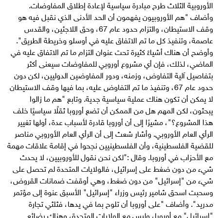
الأوروبية الثلاث طرح مبادرة سياسية لإعادة إطلاق المفاوضات.
وأضاف "هم الأوروبيون يفهمون أن الحد الأدنى الذي نقبل فيه هو
وقف الاستيطان، والتزام حدود عام 67، وحق اللاجئين، والقدس
عاصمة، وتنفيذ كل ما تم الاتفاق عليه في أوسلو وخريطة الطريق".
وأوضح أن هناك أشياءً كثيرة تحت عنوان التزام ما تم الاتفاق عليه في
الماضي، لذلك، فإن أي مشروع أوروبي للمفاوضات سيعنى أكثر
بتفاصيل آلية التفاوض، وزمنه، ودور المفاوضين الدوليين، لكن دون
حدود عام 67، وتنفيذ ما تم التفاوض عليه، بما فيها وقف الاستيطان
لا يمكن أن تكون هناك عملية سياسية جدية. وتابع "هم ما زالوا
يبحثون، لكن المهم هل من الممكن أن تضع أوروبا ثقلًا سياسيًا خلف
هذا المشروع؟"، مشيرًا إلى أن أوروبا قادرة لأسباب عدة، أولها تغيير
الرأي العام الأوروبي. وأشار شعث إلى أن الرأي العام الأوروبي مناصر
للقضية الفلسطينية، وأن الفلسطينيين نجحوا في إقامة علاقات مهمة
مع الأحزاب في أوروبا. وقال :"لكن نحن نقول للأوروبيين، لا يحدث
شيء من دون ضغط على إسرائيل، فالولايات المتحدة لم تحصل على
شيء من "إسرائيل" من دون ضغط، وهي أوقفت ضمانات القروض،
وسحبت اسحق شامير رئيس وزراء "إسرائيل" الأسبق عنوة إلى مؤتمر
مدريد". وأضاف "على أوروبا أن تلوح بما في يدها، فثلثي تجارة
"إسرائيل" مع أوروبا، وليس مع الولايات المتحدة، وهناك بضائع