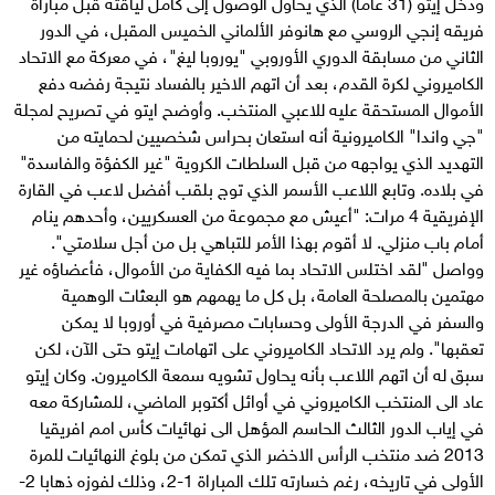
ودخل إيتو (31 عاما) الذي يحاول الوصول إلى كامل لياقته قبل مباراة
فريقه إنجي الروسي مع هانوفر الألماني الخميس المقبل، في الدور
الثاني من مسابقة الدوري الأوروبي "يوروبا ليغ"، في معركة مع الاتحاد
الكاميروني لكرة القدم، بعد أن اتهم الاخير بالفساد نتيجة رفضه دفع
الأموال المستحقة عليه للاعبي المنتخب. وأوضح ايتو في تصريح لمجلة
"جي واندا" الكاميرونية أنه استعان بحراس شخصيين لحمايته من
التهديد الذي يواجهه من قبل السلطات الكروية "غير الكفؤة والفاسدة"
في بلاده. وتابع اللاعب الأسمر الذي توج بلقب أفضل لاعب في القارة
الإفريقية 4 مرات: "أعيش مع مجموعة من العسكريين، وأحدهم ينام
أمام باب منزلي. لا أقوم بهذا الأمر للتباهي بل من أجل سلامتي".
وواصل "لقد اختلس الاتحاد بما فيه الكفاية من الأموال، فأعضاؤه غير
مهتمين بالمصلحة العامة، بل كل ما يهمهم هو البعثات الوهمية
والسفر في الدرجة الأولى وحسابات مصرفية في أوروبا لا يمكن
تعقبها". ولم يرد الاتحاد الكاميروني على اتهامات إيتو حتى الآن، لكن
سبق له أن اتهم اللاعب بأنه يحاول تشويه سمعة الكاميرون. وكان إيتو
عاد الى المنتخب الكاميروني في أوائل أكتوبر الماضي، للمشاركة معه
في إياب الدور الثالث الحاسم المؤهل الى نهائيات كأس امم افريقيا
2013 ضد منتخب الرأس الاخضر الذي تمكن من بلوغ النهائيات للمرة
الأولى في تاريخه، رغم خسارته تلك المباراة 1-2، وذلك لفوزه ذهابا 2-