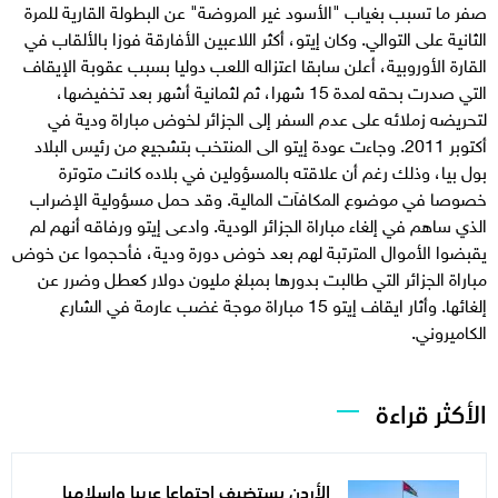
صفر ما تسبب بغياب "الأسود غير المروضة" عن البطولة القارية للمرة
الثانية على التوالي. وكان إيتو، أكثر اللاعبين الأفارقة فوزا بالألقاب في
القارة الأوروبية، أعلن سابقا اعتزاله اللعب دوليا بسبب عقوبة الإيقاف
التي صدرت بحقه لمدة 15 شهرا، ثم لثمانية أشهر بعد تخفيضها،
لتحريضه زملائه على عدم السفر إلى الجزائر لخوض مباراة ودية في
أكتوبر 2011. وجاءت عودة إيتو الى المنتخب بتشجيع من رئيس البلاد
بول بيا، وذلك رغم أن علاقته بالمسؤولين في بلاده كانت متوترة
خصوصا في موضوع المكافآت المالية. وقد حمل مسؤولية الإضراب
الذي ساهم في إلغاء مباراة الجزائر الودية. وادعى إيتو ورفاقه أنهم لم
يقبضوا الأموال المترتبة لهم بعد خوض دورة ودية، فأحجموا عن خوض
مباراة الجزائر التي طالبت بدورها بمبلغ مليون دولار كعطل وضرر عن
إلغائها. وأثار ايقاف إيتو 15 مباراة موجة غضب عارمة في الشارع
الكاميروني.
الأكثر قراءة
الأردن يستضيف اجتماعا عربيا وإسلاميا