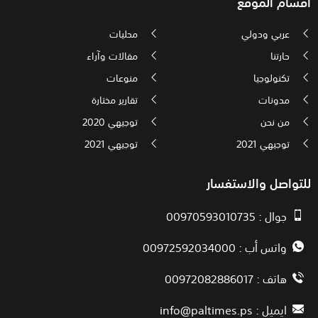
أقسام الموقع
عربي ودولي
محليات
حارتنا
مقالات وآراء
تكنولوجيا
منوعات
مدونات
تقارير مختارة
من نحن
توجيهي 2020
توجيهي 2021
توجيهي 2021
للتواصل والاستفسار
جوال : 00970593010735
واتس أب : 00972592034000
هاتف : 00972082886017
ايميل :
info@paltimes.ps