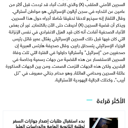
السجين الأمني الملقب (X) والذي كانت أنباء قد ترددت قبل أكثر من
عامين عن انتحاره في سجن أيالون الإسرائيلي هو مواطن أسترالي.
وقال التلفاز إنه سيذيع لاحقا تحقيقا شاملا أجراه حول هذا السجين.
ويذكر أن قضية السجين (X) أحيطت حتى الآن بالكتمان, غير أن بعض
الأنباء الصحفية أفادت أنه كان قيد العزل الانفرادي في نفس الزنزانة
التي كان فيها قبل ذلك السجين الإسرائيلي يغئال عمير قاتل رئيس
الوزراء الإسرائيلي يتسحاق رابين. وقال صحيفة هآرتس العبرية إن
صحفيين من "إسرائيل" وأستراليا حاولوا في الفترة التي تلت وفاة
السجين الاستفسار عن هذه القضية من جهات رسمية وخاصة في
البلدين, ولكن هذه الجهات التزمت الصمت. ومن بين الجهات المذكورة
عائلة السجين ومحامي العائلة, وهو محام جنائي معروف في "تل
أبيب", وكذلك الجالية اليهودية الأسترالية.
الأكثر قراءة
بدء استقبال طلبات إصدار جوازات السفر
لطلبة الثانوية العامة والدراسات العليا