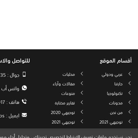
أقسام الموقع
للتواصل والا
عربي ودولي
محليات
جوال : 00970593010735
حارتنا
مقالات وآراء
واتس أب : 72592034000
تكنولوجيا
منوعات
هاتف : 00972082886017
مدونات
تقارير مختارة
من نحن
توجيهي 2020
ايميل :
ps
توجيهي 2021
توجيهي 2021
نحن نستخدم ملفات تعريف الارتباط لتخصيص تجربتك ، وتحليل أداء موقع