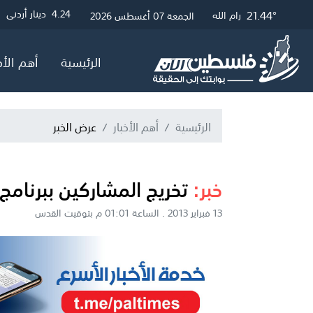
21.68°
21.44°
27.25°
3.01
4.24
4.05
دينار أردني
دولار أمريكي
جنيه إسترلين
غزة
القدس
رام الله
الجمعة 07 أغسطس 2026
الرئيسية
أهم الأخ
الرئيسية
أهم الأخبار
عرض الخبر
خبر:
تخريج المشاركين ببرنامج الرائد 
13 فبراير 2013 . الساعة 01:01 م بتوقيت القدس