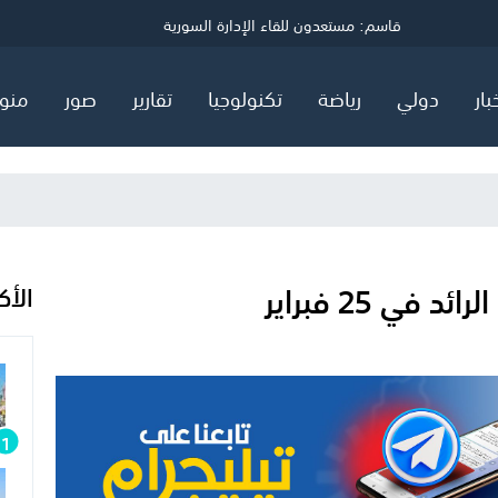
ي
قاسم: مستعدون للقاء الإدارة السورية
توضيح مهم صادر عن هيئة البترول في قطاع غزة
السعودية وتركيا وباكستان توقع اتفاق "دفاع مشترك"
بار
دولي
رياضة
تكنولوجيا
تقارير
صور
منو
في 25 فبراير
الأك