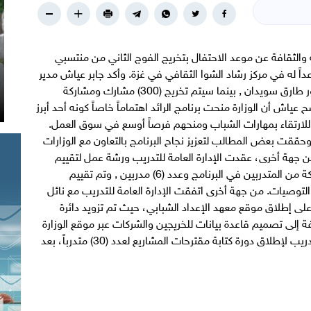
 والثقافة عن موعد الاحتفال بتخريج الفوج الثاني من منتسبي
الرائد التدريبي، محددة الاثنين 25/2/2012 موعداً له في مركز رشاد الشوا الثقافي في غزة. وأكد جابر عياش مدير
عام التدريب بالوزارة أن ضيف الاحتفال سيكون الدكتور طارق سويدان , بينما سيتم تخريج (300) مشارك ومشاركة
عياش أن الوزارة منحت برنامج الرائد اهتماماً خاصاً كونه أحد أبرز
للارتقاء بمهارات الشباب ومنحهم فرصاً أوسع في سوق العمل.
 وحققت بعض المطالب لتعزيز نجاح البرنامج بالتعاون مع الوزارات
ن جهة أخرى، عقدت الإدارة العامة للتدريب ورشة عمل لتقييم
برنامج الأعمال والمشاريع بحضور (40) مشاركاً ومشاركة من المتدربين في البرنامج وعدد (6) مدربين , وتم تقييم
توصيات. من جهة أخرى اتفقت الإدارة العامة للتدريب مع نائل
لى إطلاق موقع معهد الإعداد الشبابي، حيث تم تزويد دائرة
فة إلى تصميم قاعدة بيانات للخريجين والشركات عبر موقع الوزارة
ومعهد الإعداد الشبابي. فيما تستعد الإدارة العامة للتدريب لإطلاق دورة كتابة مقترحات المشاريع لعدد (30) متدرباً، بعد