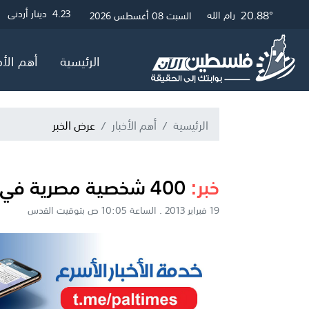
21.12°
26.49°
20.88°
3
4.23
4.05
دولار أمريكي
دينار أردني
جنيه إسترلين
غزة
القدس
رام الله
السبت 08 أغسطس 2026
الرئيسية
أهم الأخ
الرئيسية
أهم الأخبار
عرض الخبر
خبر:
400 شخصية مصرية في ضيافة غزة الخميس
19 فبراير 2013 . الساعة 10:05 ص بتوقيت القدس