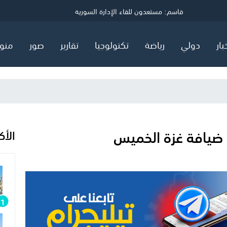
ي
قاسم: مستعدون للقاء الإدارة السورية
توضيح مهم صادر عن هيئة البترول في قطاع غزة
السعودية وتركيا وباكستان توقع اتفاق "دفاع مشترك"
بار
دولي
رياضة
تكنولوجيا
تقارير
صور
منو
الأك