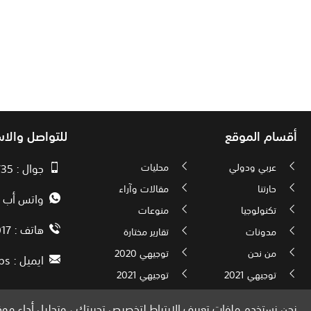
أقسام الموقع
للتواصل والا
عربي ودولي
محليات
جوال : 00970593010735
حارتنا
مقالات وآراء
واتس أب : 72592034000
تكنولوجيا
منوعات
هاتف : 00972082886017
مدونات
تقارير مختارة
من نحن
توجيهي 2020
ايميل :
ps
توجيهي 2021
توجيهي 2021
نحن نستخدم ملفات تعريف الارتباط لتخصيص تجربتك ، وتحليل أداء موقع