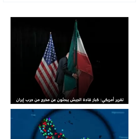
تقرير أمريكي: كبار قادة الجيش يبحثون عن مخرج من حرب إيران