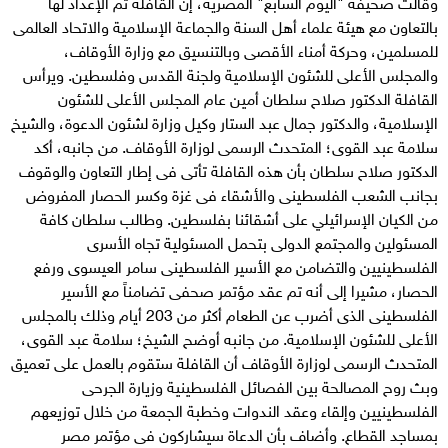
وقالت صحيفة "اليوم السابع" المصرية، إن القافلة تم الإعداد لها
بالتعاون مع هيئة علماء أهل السنة والجماعة الإسلامية والاتحاد العالمى
للمسلمين، وحركة أمناء الأقصى وبالتنسيق مع وزارة الأوقاف،
والمجلس الأعلى للشئون الإسلامية ولجنة القدس وفلسطين. ويرأس
القافلة الدكتور صلاح سلطان أمين عام المجلس الأعلى للشئون
الإسلامية، والدكتور جمال عبد الستار وكيل وزارة لشئون الدعوة، والشيخ
سلامة عبد القوى؛ المتحدث الرسمى لوزارة الأوقاف. من جانبه، أكد
الدكتور صلاح سلطان بأن هذه القافلة تأتى فى إطار التعاون والوقوف
بجانب الشعب الفلسطينى والأشقاء فى غزة وكسر الحصار المفروض
من الكيان الإسرائيلي على أشقائنا بفلسطين. وطالب سلطان كافة
المسئولين والمجتمع الدولى بتحمل المسئولية تجاه الأسرى
الفلسطينيين والتضامن مع الأسير الفلسطينى سامر العيسوى ورفع
الحصار، مشيرا إلى أنه تم عقد مؤتمر صحفى تضامناً مع الأسير
الفلسطينى الذى أضرب عن الطعام أكثر من 203 أيام وذلك بالمجلس
الأعلى للشئون الإسلامية. من جانبه أوضح الشيخ؛ سلامة عبد القوى،
المتحدث الرسمى لوزارة الأوقاف أن القافلة ستقوم بالعمل على تعميق
وبث روح المصالحة بين الفصائل الفلسطينية وزيارة الجرحى
الفلسطينيين وإلقاء وعقد الندوات وخطبة الجمعة من خلال توزيعهم
بمساجد القطاع. وأضاف بأن الدعاة سيشاركون فى مؤتمر مصر