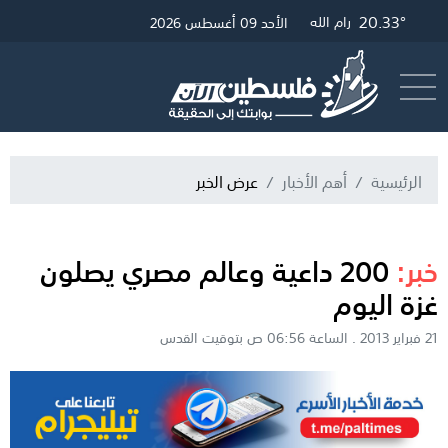
20.33°
25.82°
20.57°
غزة
القدس
رام الله
الأحد 09 أغسطس 2026
أرسل خبر
البث المباشر
الرئيسية
أهم الأخبار
عرض الخبر
خبر:
200 داعية وعالم مصري يصلون
غزة اليوم
21 فبراير 2013 . الساعة 06:56 ص بتوقيت القدس