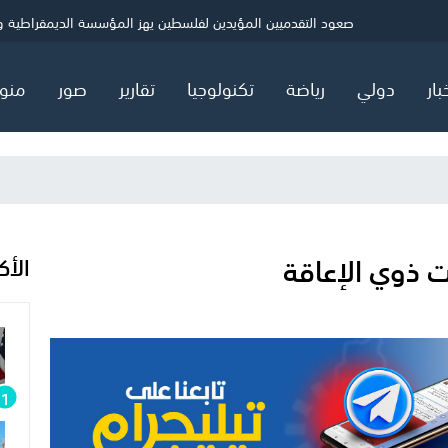
ني
الصحة بغزة: شهيد و5 إصابات خلال 24 ساعة
حماس: ننتظر ردًا رسميًا بشأن خارطة المرحلة الثانية
صعود التقدميين المؤيدين لفلسطين يهز المؤسسة الديمقراطية ويثي
بار
دولي
رياضة
تكنولوجيا
تقارير
صور
منو
 ذوي الإعاقة
الأك