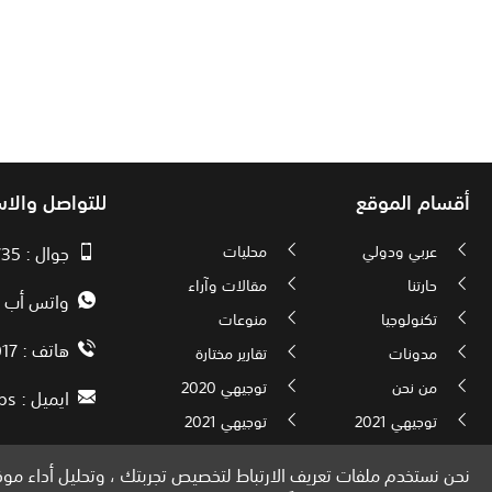
أقسام الموقع
للتواصل والا
عربي ودولي
محليات
جوال : 00970593010735
حارتنا
مقالات وآراء
واتس أب : 72592034000
تكنولوجيا
منوعات
هاتف : 00972082886017
مدونات
تقارير مختارة
من نحن
توجيهي 2020
ايميل :
ps
توجيهي 2021
توجيهي 2021
نحن نستخدم ملفات تعريف الارتباط لتخصيص تجربتك ، وتحليل أداء موقع