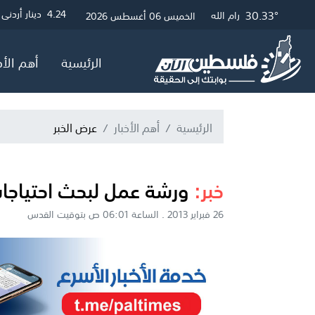
32.69°
30.57°
30.33°
3
4.24
4.05
دولار أمريكي
دينار أردني
جنيه إسترلي
غزة
القدس
رام الله
الخميس 06 أغسطس 2026
الرئيسية
أهم الأخ
الرئيسية
أهم الأخبار
عرض الخبر
خبر:
ورشة عمل لبحث احتياجات
26 فبراير 2013 . الساعة 06:01 ص بتوقيت القدس