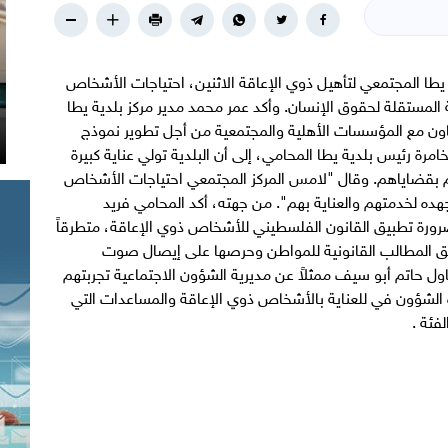
 المجتمعي لتأهيل ذوي الإعاقة الاثنين، احتياجات الأشخاص
المستقلة لحقوق الإنسان. وأكد عمر محمد مدير مركز بلدية يطا
عاون مع المؤسسات الأهلية والمجتمعية من أجل تطوير نموذج
رة رئيس بلدية يطا المحامي، إلى أن البلدية تولي عناية كبيرة
م بقضاياهم. وقال "لامس المركز المجتمعي احتياجات الأشخاص
هده لخدمتهم والعناية بهم". من جهته، أكد المحامي فريد
رورة تطبيق القانون الفلسطيني للأشخاص ذوي الإعاقة، متطرقاً
يق المطالب القانونية للمواطن وحرصها على إيصال صوت
ول حاتم أبو سيف ممثلاً عن مديرية الشؤون الاجتماعية تجربتهم
 الشؤون في للعناية بالأشخاص ذوي الإعاقة والمساعدات التي
فئة .