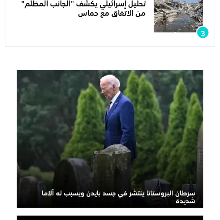
تحليل إسرائيلي يكشف "الجانب المظلم"
من الاتفاق مع حماس
سرطان البروستاتا ينتشر في جسد بايدن ويسبب له آلاما
شديدة