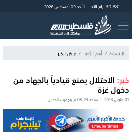
30.88°
32.34°
30.57°
غزة
القدس
رام الله
الأحد 09 أغسطس 2026
أرسل خبر
البث المباشر
الرئيسية
أهم الأخبار
عرض الخبر
خبر:
الاحتلال يمنع قيادياً بالجهاد من
دخول غزة
01 مارس 2013 . الساعة 05:24 م بتوقيت القدس