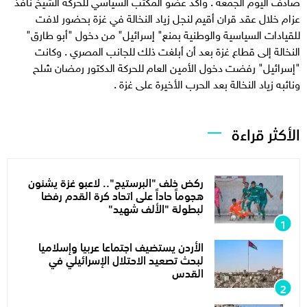
صادف اليوم الجمعة . وأكد عضو المكتب السياسي للحركة الشيخ نافذ
عزام خلال عقد قران أقيم لنجل زياد النخالة في غزة بحضور لافت
للقيادات السياسية والوطنية بمنع" إسرائيل" من دخول "أبو طارق"
النخالة إلى قطاع غزة بعد أن أبلغت ذلك للجانب المصري . وكانت
"إسرائيل" رفضت دخول الأمين العام للحركة الدكتور رمضان شلح
ونائبه زياد النخالة بعد الحرب الأخيرة على غزة .
الأكثر قراءة
ركض خلف "البرستيج".. لاعبو غزة يشنون
هجوماً حاداً على اتحاد كرة القدم رفضا
لبطولة "الألف شهيد"
الأردن يستضيف اجتماعا عربيا وإسلاميا
لبحث تصعيد الاحتلال الإسرائيلي في
القدس