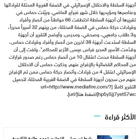
أجهزة السلطة والاحتلال الإسرائيلي في الضفة الغربية المحتلة لقياداتها
وعناصرها ومؤيديها خلال شهر فبراير الماضي. وبيّنت حماس في
تقريرها أن أجهزة السلطة اختطفت 66 مواطناً من أنصار وأفراد
وقيادات حركة حماس في الضفة المحتلة، من بينهم 32 أسيراً محرراً،
و3 طلاب جامعيي، وصحفي، ومدرس. وأوضح التقرير أن أجهزة
السلطة استدعت أجهزة 38 آخرين من أنصار وأفراد وقيادات حماس،
وقدّمت الأسير المحرر فراس عيسى الأزعر للمحاكم". ولفت إلى أن
أجهزة السلطة مددت اعتقال 10 من أنصار حماس رغم صدور قرارات
من المحاكم القضائية بالإفراج عنهم. وذكرت حماس أن الاحتلال
الإسرائيلي اعتقل 4 من قيادات وأنصار حركة حماس ممن تم الإفراج
عنهم من سجون أجهزة السلطة في الضفة الغربية المحتلة. لتحميل
التقرير كاملاً [url=http://www.mediafire.com/?
hp5y5jj7yet57wc]اضغط هنا[/url].
الأكثر قراءة
رابط تسجيل.. التعليم تدعو طلبة الثانوية