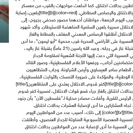
طنين بحالات اختناق. كما اندلعت مواجهات بالقرب من معسكر
عوفر برام الله، ما أدى إلى إصابة عدد من المواطنين بالاختناق والرصاص المطاطي. [color=red][b][title]بلعين..إصابة
 أحدهما مصور صحفي[/title][/b][/color] أصيب اليوم الجمعة، مواطنان أحدهما مصور صحفي بجروح، إلى
احتلال مسيرة بلعين السلمية المناهضة للاستيطان. وأكد شهود
c]فلسطين الآن[/color]"، أن جنود الاحتلال أطلقوا الرصاص المعدني المغلف بالمطاط والغاز
مسيرة على الأراضي المحررة قرب محمية “أبو ليمون”، ما أدى
إلى إصابة المصور الصحفي هيثم خطيب (36 عاماً) بقنبلة غاز في رجله، وعبد الله ياسين (21 عاماً) بقنبلة غاز باليد،
لمسيرة التي دعت إليها اللجنة الشعبية لمقاومة الجدار
متضامنين أجانب، ورفعوا الأعلام الفلسطينية، وصور القائد
الطعام سامر العيساوي وأيمن الشراونة. وجاب المتظاهرون
دة الوطنية، والمؤكدة على ضرورة التمسك بالثوابت الفلسطينية،
ومقاومة الاحتلال وإطلاق سراح جميع الأسرى. [color=red][b][title]كفر قدوم..الاحتلال يعتدي على المتظاهرين[/title]
معة، بحالات اختناق بالغاز جراء قمع قوات الاحتلال، لمسيرة كفر قدوم
ق الرئيس للقرية. وأفادت مصادر محلية لـ"فلسطين الآن" بأن جنود
تجاه المشاركين ما أدى لإصابة العشرات بحالات اختناق.
[color=red][b][title]الاحتلال يقمع مسيرة المعصرة[/title][/b][/color] إلى ذلك، أصيب عدد من المواطنين اليوم
ل لمسيرة المعصرة الأسبوعية المناوئة للجدار العنصري. وأطلقت
في المسيرة ما أدى لإصابة عدد من المواطنين بحالات اختناق
وإغماء جراء استنشاق الغاز. [color=red][b][title]سبسطية تنضم للمواجهات[/title][/b][/color] فيما أصيب عدد من