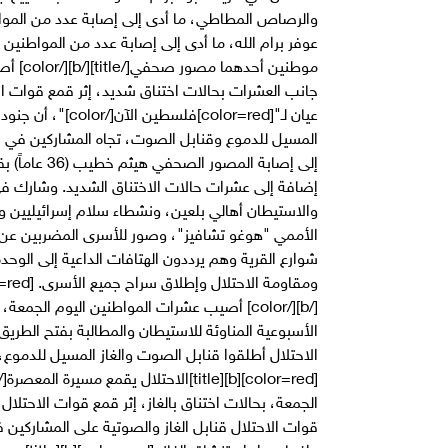
والرصاص المطاطي، ما أدى إلى إصابة عدد من الموا
موطنين
جانب العشرات بحالات اختناق شديد، إثر قمع قوات ال
عيان لـ"[olor=red
المسيل للدموع وقنابل الصوت، تجاه المشاركين في ال
إضافة إلى عشرات حالات الاختناق الشديد. وشارك في ا
والاستيطان أهالي بلعين، ونشطاء سلام إسرائيليين و
الأممي "هوغو تشافيز"، وصور للأسرى المضربين عن 
شوارع القرية وهم يرددون الهتافات الداعية إلى الوح
[/b][/color] أصيب عشرات المواطنين اليوم الج
الأسبوعية المناوئة للاستيطان والمطالبة بفتح الطري
الاحتلال أطلقوا قنابل الصوت والغاز المسيل للدموع، 
الجمعة، بحالات اختناق بالغاز، إثر قمع قوات الاحتلا
قوات الاحتلال قنابل الغاز والصوتية على المشاركين 