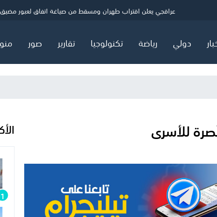
ي
"اليونيسف" توقف موظفا بتهمة التجسس لصالح "إسرائيل"
عراقجي يعلن اقتراب طهران ومسقط من صياغة اتفاق لعبور مضيق 
الحرس الثوري يرهن إعادة فتح مضيق هرمز بالقبول الأمريكي الكامل
بار
دولي
رياضة
تكنولوجيا
تقارير
صور
منو
صرة للأسرى
الأك