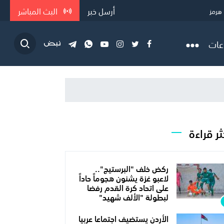
أرسل خبر
البث المباشر
هرمز
 لشروط إي...
عات
ثر قراءة
ركض خلف "البرستيج"..
لاعبو غزة يشنون هجوماً حاداً
على اتحاد كرة القدم رفضا
لبطولة "الألف شهيد"
الأردن يستضيف اجتماعا عربيا