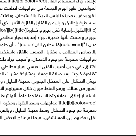
المواطنين ظهر اليوم الجمعة في مواجهات اندلعت ف
القروية غرب مدينة نابلس تنديدًا بالاستيطان. وباغت
بجروح وصفت بأنها خطيرة، جراء إصابته بعيار مطاطي،
عيان لـ"[olor=red
بالرصاص المطاطي، وقنابل الصوت والغاز، واستخدموا 
مواجهات متفرقة مع جنود الاحتلال. وأصيب جراء ذلك
اختناق، في حين أصيب الفتى العبسي بعيار مطاطي ف
تظاهرة خرجت بعد صلاة الجمعة، بمشاركة عشرات الموا
جيش الاحتلال على المدخل الجنوبي لمدينة الخليل، وا
العبور من هناك. ورفع المتظاهرون خلال مسيرتهم ال
باستمرار إغلاق البوابة وتطالب بفتحها علماً بأنها ترب
متفرقة مع جنود الاحتلال وسط مدينة الخليل، وبالقر
نقل بعضهم إلى المستشفى، فيما تم علاج البعض ال