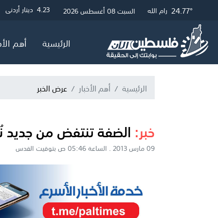
25.01°
24.77°
28.39°
3
4.23
4.05
دولار أمريكي
دينار أردني
جنيه إسترلين
غزة
القدس
رام الله
السبت 08 أغسطس 2026
الرئيسية
أهم الأخ
الرئيسية
أهم الأخبار
عرض الخبر
خبر:
الضفة تنتفض من جديد نُ
09 مارس 2013 . الساعة 05:46 ص بتوقيت القدس