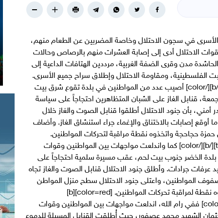
 الأسرى في سجون الاحتلال وخاصة المضربين عن الطعام منهم،
ات الاحتلال أدى إلى إصابة العشرات منهم بالرصاص وحالات
لحاشدة مدن وقرى الضفة الغربية، مرددين الهتافات الداعية إلى
بت الفلسطينية، ومقاومة الاحتلال وإطلاق سراح جميع الأسرى.
[color=red][b][title]مواجهات في بلدة تقوع[/title][/b][/color] أصيب عدد من المواطنين في بلدة تقوع شرق بيت
لجمعة، قنابل الغاز على الشبان المتظاهرين احتجاجاً على سياسة
أمني، بأن جنود الاحتلال أطلقوا قنابل الصوت والغاز خلال
أوقع إصابات بالاختناق والإغماء جراء استنشاق الغاز. وأضاف
 حمزة حجاحجة واتخذوه نقطة مراقبة لتحركات المواطنين.
[color=red][b][title]مواجهات قرب بلدة الخضر[/title][/b][/color] كما واندلعت مواجهات بين المواطنين وقوات
 بلدة الخضر جنوب بيت لحم، عقب مسيرة سلمية احتجاجاً على
 عرفات جرادات. وأطلق جنود الاحتلال قنابل الصوت والغاز تجاه
 صفوف المواطنين، واعتلى جنود الاحتلال سطح منزل المواطن
مصطفة عمران صلاح في المنطقة المذكورة، واتخذوه نقطة لمراقبة تحركات المواطنين. [color=red][b]
[title]مواجهات عقب تشييع شهيد عابود[/title][/b][/color] ففي رام الله، اندلعت مواجهات بين المواطنين وقوات
جثمان الشهيد محمد عصفور، حيث أُطلقت القنابل المسيلة للدموع