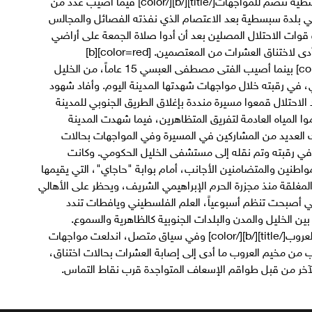
ي بلدة سبسطية بعد الاعتصام الذي نفذته الفصائل والمجالس
ت قوات الاحتلال المصلين بعد أن أدوا صلاة الجمعة على أراضي
سبسطية بإطلاق وابل من القنابل الغازية الأمر الذي أدى لاختناق العشرات من المعتصمين. [color=red][b]
[title]الخليل..إصابة فتى بجروح خطيرة[/title][/b][/color] بينما أصيب الفتى مصطفى العبسي 15 عاماً، من الخليل
 في رقبته خلال مواجهات شهدتها المدينة اليوم. وأفاد شهود
c]فلسطين الآن[/color]" ، أن جنود الاحتلال قمعوا مسيرة منددة بإغلاق الطريق الجنوبي للمدينة
المياه العادمة لتفريق المتظاهرين، فيما شهدت المدينة
 العديد من المشاركين في المسيرة وفي المواجهات بحالات
ي رقبته وتم نقله إلى مستشفى الخليل الحكومي. وكانت
طنين والمتضامنين الأجانب، أمام بوابة "حاجاي"، التي يقيمها
لمغلقة منذ مجزرة الحرم الإبراهيمي الشريف، ويحظر على الأهالي
تي أصبحت تنظم أسبوعياً، العلم الفلسطيني ويافطات تندد
ط بين الخليل والمدن والبلدات الجنوبية كالظاهرية والسموع.
[color=red][b][title]مواجهات وسط الخليل ومخيم العروب[/title][/b][/color] وفي سياق متصل، اندلعت مواجهات
ب من مخيم العروب ما أدى إلى إصابة العشرات بحالات اختناق،
آخر من قبل طواقم الإسعاف المتواجدة قرب نقاط التماس.