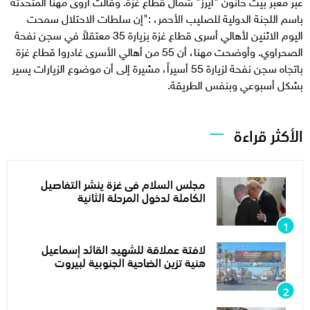
عبر معبر بيت حانون "ايرز" شمال قطاع غزة. وقالت أروى مهنا المتحدثة
باسم اللجنة الدولية للصليب الأحمر، :"إن سلطات الاحتلال سمحت
اليوم الاثنين لأهالي أسرى قطاع غزة بزيارة 35 معتقلاً في سجن نفحة
الصحراوي. وأوضحت مهنا، أن 55 من أهالي الأسرى غادروا قطاع غزة
باتجاه سجن نفحة لزيارة 55 أسيراً، مشيرة إلى أن موضوع الزيارات يسير
بشكل أسبوعي وبنفس الطريقة.
الأكثر قراءة
مجلس السلام فى غزة ينشر التفاصيل
الكاملة لدخول المرحلة الثانية
لافتة عملاقة للشهيد القائد إسماعيل
هنية تزين الضاحية الجنوبية لبيروت