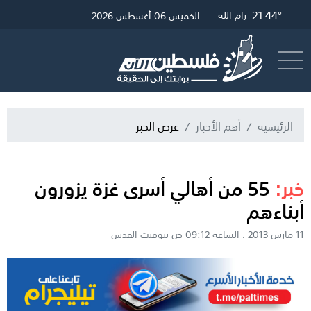
26.61°
21.68°
21.44°
غزة
القدس
رام الله
الخميس 06 أغسطس 2026
أرسل خبر
البث المباشر
الرئيسية
أهم الأخبار
عرض الخبر
خبر:
55 من أهالي أسرى غزة يزورون
أبناءهم
11 مارس 2013 . الساعة 09:12 ص بتوقيت القدس