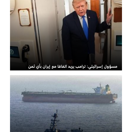
مسؤول إسرائيلي: ترامب يريد اتفاقا مع إيران بأي ثمن