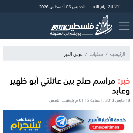
24.45°
24.21°
29.81°
غزة
القدس
رام الله
الخميس 06 أغسطس 2026
أرسل خبر
البث المباشر
الرئيسية
محليات
عرض الخبر
خبر:
مراسم صلح بين عائلتي أبو ظهير
وعابد
18 مارس 2013 . الساعة 01:15 م بتوقيت القدس