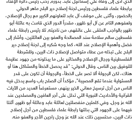
الذي أدى إلى وفاة علي إسماعيل عابد. بدوره, رحب رئيس دائرة الإفتاء
برابطة علماء فلسطين ورئيس لجنة إصلاح دير البلح ماهر الحولي
بالحضور، وأثنى على موقف آل عابد لتعاونهم الكبير مع رجال الإصلاح،
ولعفوهم التام عن آل أبو ظهير، مقدراً الدور الذي قامت به عائلة أبو
ظهير بالواجب الملقى على عاتقهم، من ناحيته, تلا رئيس رابطة علماء
فلسطين سالم سلامة سند المصالحة والعفو بين العائلتين، وأشار إلى
فضل وأهمية الإصلاح عند الله، كما وجه شكره إلى لجنة إصلاح دير
البلح على تبذله من عطاء متواصل لإصلاح ذات البين، وللشرطة
الفلسطينية ورجال الإصلاح والمخاتير على ما يبذلونه من جهود عظيمة
للتوفيق بين الناس. وقال الحولي: "قد يحصل الخطأ والمشاكل هنا أو
هناك، لكن الرجولة ألا تصر على الخطأ، والرجولة أن تكون على قدر
المسئولية عندما تقع المصيبة", مؤكداً أن الصلح باب واسع يدخل فيه
الناس من أجل ترسيخ معاني الخير بينهم، مستعرضاً العديد من الآيات
القرآنية والأحاديث النبوية التي تدلل على أجر العافين والمصلحين عند
الله عز وجل. وفي كلمتين منفصلتين لعائلة عابد وعائلة أبو ظهير, أثنتا
فيهما على الجهود التي بذلتها رابطة علماء فلسطين من أجل إصلاح
ذات البين، محتسبين ذلك عند الله عز وجل راجين الأجر والعفو منه.