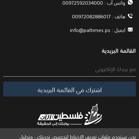
واتس أب : 00972592034000
هاتف : 00972082886017
ايميل :
info@paltimes.ps
القائمة البريدية
اشترك في القائمة البريدية
نحن نستخدم ملفات تعريف الارتباط لتخصيص تجربتك ، وتحليل
الحقوق محفوظة لموقع فلسطين الآن © 2026