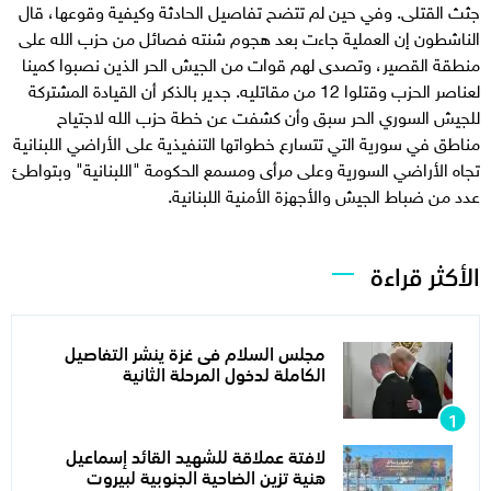
جثث القتلى. وفي حين لم تتضح تفاصيل الحادثة وكيفية وقوعها، قال
الناشطون إن العملية جاءت بعد هجوم شنته فصائل من حزب الله على
منطقة القصير، وتصدى لهم قوات من الجيش الحر الذين نصبوا كمينا
لعناصر الحزب وقتلوا 12 من مقاتليه. جدير بالذكر أن القيادة المشتركة
للجيش السوري الحر سبق وأن كشفت عن خطة حزب الله لاجتياح
مناطق في سورية التي تتسارع خطواتها التنفيذية على الأراضي اللبنانية
تجاه الأراضي السورية وعلى مرأى ومسمع الحكومة "اللبنانية" وبتواطئ
عدد من ضباط الجيش والأجهزة الأمنية اللبنانية.
الأكثر قراءة
مجلس السلام فى غزة ينشر التفاصيل
الكاملة لدخول المرحلة الثانية
لافتة عملاقة للشهيد القائد إسماعيل
هنية تزين الضاحية الجنوبية لبيروت