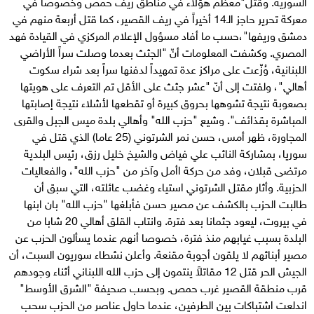
السورية. وقتل"معظم هؤلاء في مناطق ريف حمص وخصوصاً في
معركة تحرير حاجز الـ14 أخيراً في ريف القصير، كما قتل أربعة منهم في
دمشق وريفها"،حسب ما أفاد مسؤول الإعلام المركزي في القيادة فهد
المصري. وكشفت المعلومات أنّ "الجثث بعدما وصلت سراً الأراضي
اللبنانية، وُزّعت على مراكز عدة تمهيداً لدفنها سراً بعد شراء سكوت
أهالي"، ولفتت إلى أنّ "عشر جثث على الأقل تم التعرف على هويتها
بصعوبة نتيجة تشوهها بحروق كبيرة أو تقطعها لأشلاء نتيجة إصابتها
المباشرة بقذائف". وشيع "حزب الله" وأهالي بلدة ميس الجبل والقرى
المجاورة، ظهر أمس، حسن نمر الشرتوني (25 عاما) الذي قتل في
سوريا، بمشاركة النائب علي فياض والشيخ خليل رزق، رئيس البلدية
مرتضى قبلان، وفد من حركة اأمل وآخر من "حزب الله"، والفعاليات
الحزبية. وأثار مقتل الشرتوني استياء وغضب عائلته، التي سبق أن
طالبت الحزب بالكشف عن مصير حسن فأبلغها "حزب الله" بان ابنها
في بيروت، ليعود جثمانا بعد فترة. وانتاب القلق أهالي 20 شابا من
البلدة بسبب غيابهم منذ فترة، خصوصا أنهم عندما يسألون الحزب عن
مصير أبنائهم لا يلقون أجوبة مقنعة. وأعلن نشطاء سوريون السبت، أن
الجيش الحر قتل 12 مقاتلاً ينتمون إلى حزب الله اللبناني أثناء وجودهم
قرب منطقة القصير غرب حمص. وبحسب صحيفة "الشرق الأوسط"
اندلعت اشتباكات بين الطرفين، عندما حاول عناصر من الحزب سحب