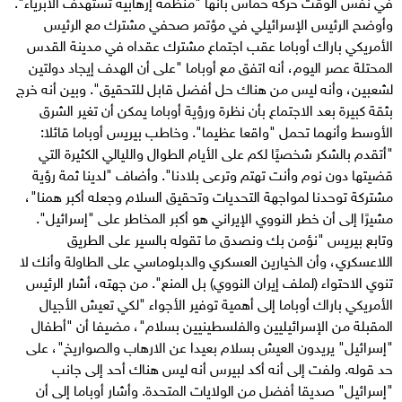
في نفس الوقت حركة حماس بأنها "منظمة إرهابية تستهدف الأبرياء".
وأوضح الرئيس الإسرائيلي في مؤتمر صحفي مشترك مع الرئيس
الأمريكي باراك أوباما عقب اجتماع مشترك عقداه في مدينة القدس
المحتلة عصر اليوم، أنه اتفق مع أوباما "على أن الهدف إيجاد دولتين
لشعبين، وأنه ليس من هناك حل أفضل قابل للتحقيق". وبين أنه خرج
بثقة كبيرة بعد الاجتماع بأن نظرة ورؤية أوباما يمكن أن تغير الشرق
الأوسط وأنهما تحمل "واقعا عظيما". وخاطب بيريس أوباما قائلا:
"أتقدم بالشكر شخصيًا لكم على الأيام الطوال والليالي الكثيرة التي
قضيتها دون نوم وأنت تهتم وترعى بلادنا". وأضاف "لدينا ثمة رؤية
مشتركة توحدنا لمواجهة التحديات وتحقيق السلام وجعله أكبر همنا"،
مشيرًا إلى أن خطر النووي الإيراني هو أكبر المخاطر على "إسرائيل".
وتابع بيريس "نؤمن بك ونصدق ما تقوله بالسير على الطريق
اللاعسكري، وأن الخيارين العسكري والدبلوماسي على الطاولة وأنك لا
تنوي الاحتواء (لملف إيران النووي) بل المنع". من جهته، أشار الرئيس
الأمريكي باراك أوباما إلى أهمية توفير الأجواء "لكي تعيش الأجيال
المقبلة من الإسرائيليين والفلسطينيين بسلام"، مضيفا أن "أطفال
"إسرائيل" يريدون العيش بسلام بعيدا عن الارهاب والصواريخ"، على
حد قوله. ولفت إلى أنه أكد لبيرس أنه ليس هناك أحد إلى جانب
"إسرائيل" صديقا أفضل من الولايات المتحدة. وأشار أوباما إلى أن