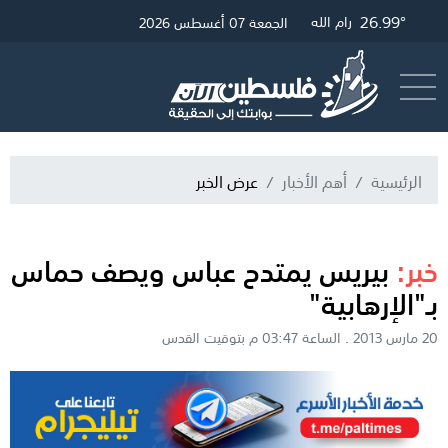
26.99°
27.23°
30.19°
غزة
القدس
رام الله
الجمعة 07 أغسطس 2026
أرسل خبر
البث المباشر
الرئيسية
أهم الأخبار
عرض الخبر
خبر:
بيريس يمتدح عباس ويصف حماس
بـ"الإرهابية"
20 مارس 2013 . الساعة 03:47 م بتوقيت القدس