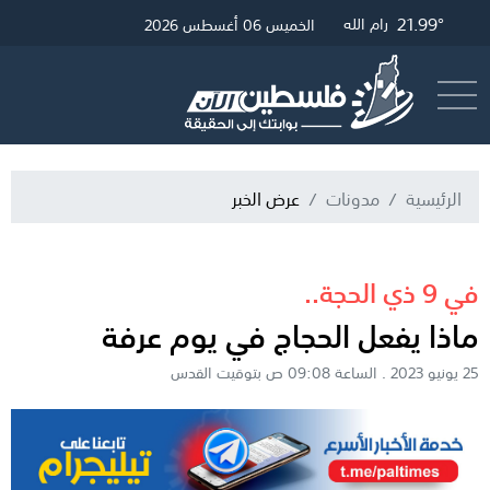
22.23°
26.77°
21.08°
21.99°
غزة
الخليل
القدس
رام الله
الخميس 06 أغسطس 2026
أرسل خبر
البث المباشر
الرئيسية
مدونات
عرض الخبر
في 9 ذي الحجة..
ماذا يفعل الحجاج في يوم عرفة
25 يونيو 2023 . الساعة 09:08 ص بتوقيت القدس