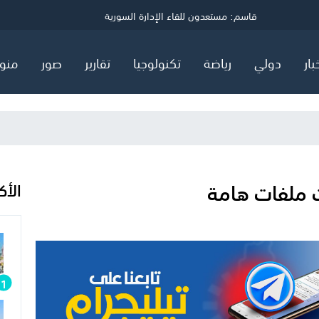
ي
قاسم: مستعدون للقاء الإدارة السورية
توضيح مهم صادر عن هيئة البترول في قطاع غزة
السعودية وتركيا وباكستان توقع اتفاق "دفاع مشترك"
بار
دولي
رياضة
تكنولوجيا
تقارير
صور
منو
ث ملفات هامة
الأك