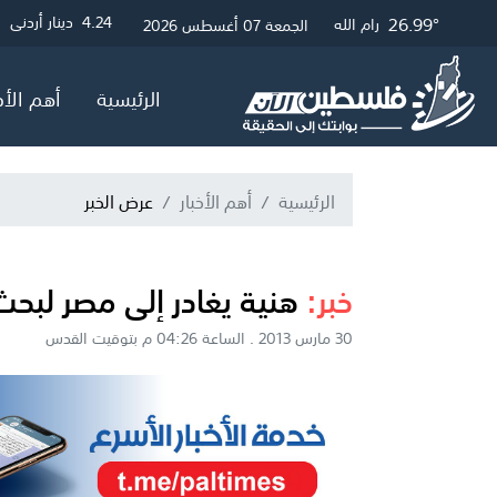
30.19°
27.23°
26.99°
3.01
4.24
4.05
دينار أردني
دولار أمريكي
جنيه إسترلين
غزة
القدس
رام الله
الجمعة 07 أغسطس 2026
الرئيسية
أهم الأخ
الرئيسية
أهم الأخبار
عرض الخبر
خبر:
هنية يغادر إلى مصر لبح
30 مارس 2013 . الساعة 04:26 م بتوقيت القدس