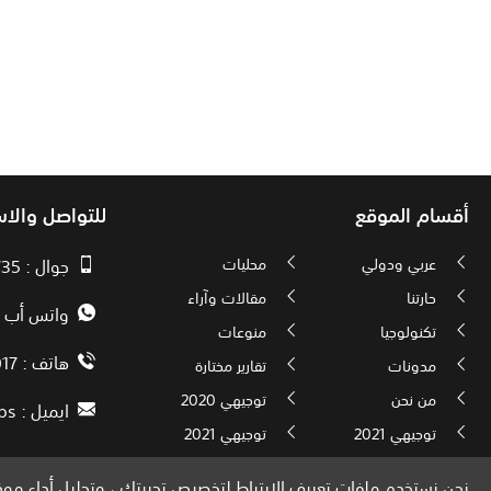
أقسام الموقع
للتواصل والا
عربي ودولي
محليات
جوال : 00970593010735
حارتنا
مقالات وآراء
واتس أب : 72592034000
تكنولوجيا
منوعات
هاتف : 00972082886017
مدونات
تقارير مختارة
من نحن
توجيهي 2020
ايميل :
ps
توجيهي 2021
توجيهي 2021
نحن نستخدم ملفات تعريف الارتباط لتخصيص تجربتك ، وتحليل أداء موقع