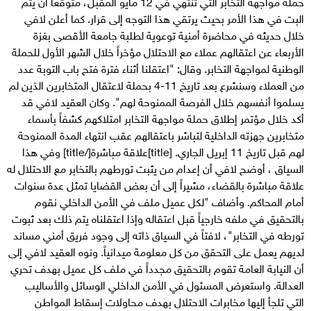
حملة مواجهة التخابر التي تنتهي في 12 مايو المقبل، متوقعاً أن يتم
البت في هذا الأمر بحيث يرتقي هذا التوجه إلى قرار. كما أعلن لافي
خلال حديثه في محاضرة أمنية توعوية لطلبة جامعة الأقصى بغزة
الأربعاء عن اعتقالهم عملاء مع الاحتلال مؤخراً خلال الشهر الأول للحملة
الوطنية لمواجهة التخابر. وقال: "اعتقلنا أثناء فترة فتح باب التوبة عدد
من العملاء وسنشرع بعد تاريخ 11-4 بحملة لاعتقال المتخابرين الذين لم
يسلموا أنفسهم خلال الفرصة الممنوحة لهم". وكان العقيد لافي قد
أكد خلال مؤتمر إطلاق حملة مواجهة التخابر امتلاكهم كشفاً بأسماء
متخابرين جهزته الداخلية لتباشر باعتقالهم عقب انتهاء المدة الممنوحة
لهم قبل تاريخ 11 إبريل الجاري. [title]علاقة مباشرة[/title] وفي هذا
السياق ، أوضح لافي أن إعدام من يثبت تورطهم بالتخابر مع الاحتلال له
علاقة مباشرة بالقضاء، مشيراً إلى أن بعض القضايا تمثل عدة سنوات
أمام المحاكم. وأضاف "لكل عميل ملف في الأمن الداخلي نقوم
بالتحقيق في ملفه خارجياً قبل اعتقاله وإذا اعتقلناه يتم ذلك بعد ثبوت
تورطه في التخابر"، لافتاً في السياق ذاته إلى وجود فريق أمني مساند
لديهم يعمل على التحقق من كل معلومة ميدانياً. ونوه العقيد لافي إلى
أن النيابة العامة تقوم بالتحقيق مجدداً في ملف كل عميل بهدف تحري
العدالة. واستعرض المسئول في الأمن الداخلي الوسائل والأساليب
التي تلجأ إليها مخابرات الاحتلال بهدف محاولات إسقاط المواطن