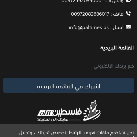
هاتف : 00972082886017
ايميل :
info@paltimes.ps
القائمة البريدية
اشترك في القائمة البريدية
نحن نستخدم ملفات تعريف الارتباط لتخصيص تجربتك ، وتحليل
الحقوق محفوظة لموقع فلسطين الآن © 2026