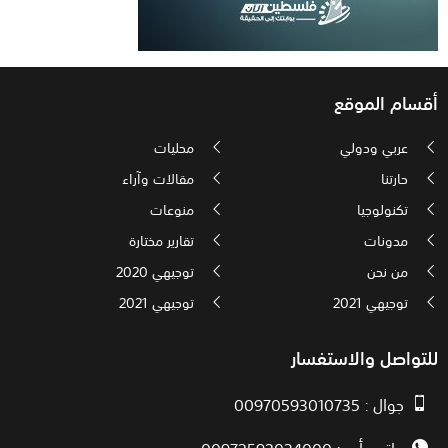
أقسام الموقع
عربي ودولي
محليات
حارتنا
مقالات وآراء
تكنولوجيا
منوعات
مدونات
تقارير مختارة
من نحن
توجيهي 2020
توجيهي 2021
توجيهي 2021
للتواصل والاستفسار
جوال : 00970593010735
واتس أب : 00972592034000