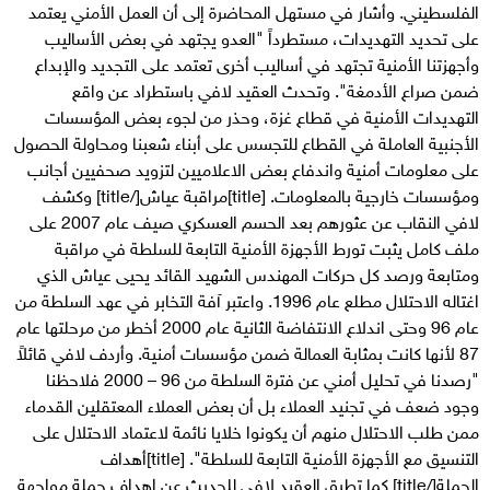
الفلسطيني. وأشار في مستهل المحاضرة إلى أن العمل الأمني يعتمد
على تحديد التهديدات، مستطرداً "العدو يجتهد في بعض الأساليب
وأجهزتنا الأمنية تجتهد في أساليب أخرى تعتمد على التجديد والإبداع
ضمن صراع الأدمغة". وتحدث العقيد لافي باستطراد عن واقع
التهديدات الأمنية في قطاع غزة، وحذر من لجوء بعض المؤسسات
الأجنبية العاملة في القطاع للتجسس على أبناء شعبنا ومحاولة الحصول
على معلومات أمنية واندفاع بعض الاعلاميين لتزويد صحفيين أجانب
ومؤسسات خارجية بالمعلومات. [title]مراقبة عياش[/title] وكشف
لافي النقاب عن عثورهم بعد الحسم العسكري صيف عام 2007 على
ملف كامل يثبت تورط الأجهزة الأمنية التابعة للسلطة في مراقبة
ومتابعة ورصد كل حركات المهندس الشهيد القائد يحيى عياش الذي
اغتاله الاحتلال مطلع عام 1996. واعتبر آفة التخابر في عهد السلطة من
عام 96 وحتى اندلاع الانتفاضة الثانية عام 2000 أخطر من مرحلتها عام
87 لأنها كانت بمثابة العمالة ضمن مؤسسات أمنية. وأردف لافي قائلاً
"رصدنا في تحليل أمني عن فترة السلطة من 96 – 2000 فلاحظنا
وجود ضعف في تجنيد العملاء بل أن بعض العملاء المعتقلين القدماء
ممن طلب الاحتلال منهم أن يكونوا خلايا نائمة لاعتماد الاحتلال على
التنسيق مع الأجهزة الأمنية التابعة للسلطة". [title]أهداف
الحملة[/title] كما تطرق العقيد لافي للحديث عن اهداف حملة مواجهة