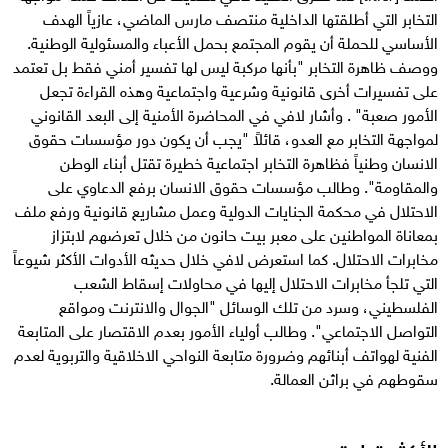
التخابر التي أطلقتها الداخلية منتصف مارس الماضي، عازياً الهدف
الأساسي للحملة أن يقوم المجتمع بحمل الأعباء والمسئولية الوطنية.
ووصف ظاهرة التخابر "بأنها مركبة ليس لها تفسير أمني فقط بل تعتمد
على تفسيرات أخرى قانونية وشرعية واجتماعية وهذه القراءة تجعل
الأمور صعبة" . وأشار لافي في المحاضرة الأمنية إلى البعد القانوني
لمواجهة التخابر مع العدو، قائلاً "يجب أن يكون دور مؤسسات حقوق
الانسان وطنياً فظاهرة التخابر اجتماعية خطيرة تقتل أبناء الوطن
والمقاومة". وطالب مؤسسات حقوق الانسان برفع الدعاوي على
الاحتلال في محكمة الجنايات الدولية وعمل مشاريع قانونية ورفع ملف
بمعاناة المواطنين على معبر بيت حانون من خلال تعرضهم لابتزاز
مخابرات الاحتلال. كما استعرض لافي خلال حديثه الأدوات الأكثر شيوعاً
التي تلجأ مخابرات الاحتلال إليها في محاولات إسقاط الشعب
الفلسطيني، وسرد من تلك الوسائل "الجوال والانترنت ومواقع
التواصل الاجتماعي". وطالب أولياء الأمور بعدم الاقتصار على المتابعة
الفنية لهواتف أبنائهم وضرورة متابعة النواحي الاخلاقية والتربوية لعدم
سقوطهم في براثن العمالة.