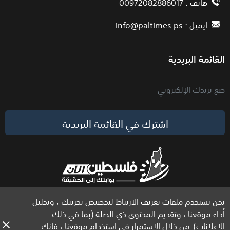
هاتف : 00972082886017
ايميل :
info@paltimes.ps
القائمة البريدية
اشترك في القائمة البريدية
نحن نستخدم ملفات تعريف الارتباط لتخصيص تجربتك ، وتحليل
الحقوق محفوظة لموقع فلسطين الآن © 2026
أداء موقعنا ، وتقديم المحتوى ذي الصلة (بما في ذلك
الإعلانات). من خلال الاستمرار في استخدام موقعنا ، فإنك