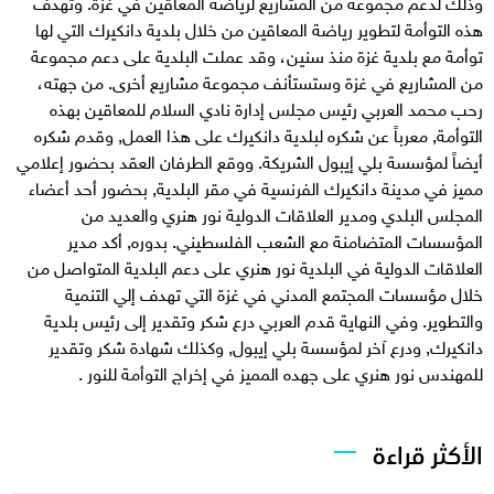
وذلك لدعم مجموعة من المشاريع لرياضة المعاقين في غزة. وتهدف
هذه التوأمة لتطوير رياضة المعاقين من خلال بلدية دانكيرك التي لها
توأمة مع بلدية غزة منذ سنين، وقد عملت البلدية على دعم مجموعة
من المشاريع في غزة وستستأنف مجموعة مشاريع أخرى. من جهته،
رحب محمد العربي رئيس مجلس إدارة نادي السلام للمعاقين بهذه
التوأمة, معرباً عن شكره لبلدية دانكيرك على هذا العمل, وقدم شكره
أيضاً لمؤسسة بلي إيبول الشريكة. ووقع الطرفان العقد بحضور إعلامي
مميز في مدينة دانكيرك الفرنسية في مقر البلدية, بحضور أحد أعضاء
المجلس البلدي ومدير العلاقات الدولية نور هنري والعديد من
المؤسسات المتضامنة مع الشعب الفلسطيني. بدوره, أكد مدير
العلاقات الدولية في البلدية نور هنري على دعم البلدية المتواصل من
خلال مؤسسات المجتمع المدني في غزة التي تهدف إلي التنمية
والتطوير. وفي النهاية قدم العربي درع شكر وتقدير إلى رئيس بلدية
دانكيرك, ودرع آخر لمؤسسة بلي إيبول, وكذلك شهادة شكر وتقدير
للمهندس نور هنري على جهده المميز في إخراج التوأمة للنور .
الأكثر قراءة