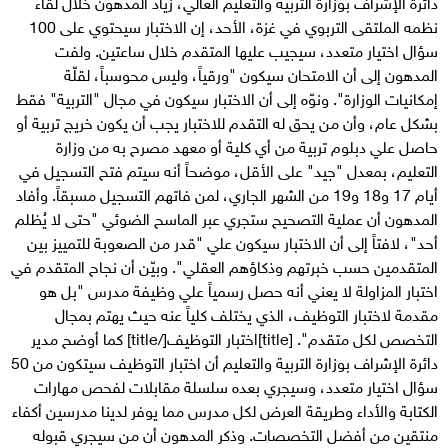
دائرة الإشراف بوزارة التربية والتعليم العالي، زياد المدهون خلال لقاء
نظمه الملتقى التربوي في غزة، الأحد، إن الاختبار سيحتوي على 100
سؤال اختيار متعدد، سيجيب عليها المتقدم خلال ساعتين. ولفت
المدهون إلى أن الامتحان سيكون "ورقياً، وليس محوسباً، لقلّة
إمكانيات الوزارة". ونوّه إلى أن الاختبار سيكون في مجال "التربية" فقط
بشكل عام، وأن من يحق له التقدم للاختبار يجب أن يكون خريج تربية أو
حاصل علي دبلوم تربية من أي كلية أو معهد مصرح به من وزارة
التعليم، بمعدل "جيد" على الأقل، موضحاً أنه سيتم فتح التسجيل في
أيام 17 و18 و19 من الشهر الجاري، لمن فاتهم التسجيل مسبقاً. وأفاد
المدهون أن عملية التصحيح ستجري عبر الماسح الضوئي "حتى لا يُظلم
أحد"، لافتاً إلى أن الاختبار سيكون علي "قدر من الصعوبة للتمييز بين
المتقدمين حسب خبرتهم وذكاؤهم العقلي". وبيّن أن نجاح المتقدم في
اختبار المزاولة لا يعني أنه حصل رسمياً علي وظيفة مدرس "بل هو
مقدمة لاختبار التوظيف، الذي يختلف كلياً عنه حيث يهتم بمجال
التخصص لكل متقدم". [title]اختبار التوظيف[/title] كما أوضح مدير
دائرة الإشراف بوزارة التربية والتعليم أن اختبار التوظيف سيتكون من 50
سؤال اختيار متعدد، وسيجري بعده سلسلة مقابلات لفحص مهارات
الكتابة والأداء وطريقة العرض لكل مدرس مما يوفر لدينا مدرسين أكفاء
منتقين من أفضل التخصصات. وذكر المدهون أن من سيجري قبوله