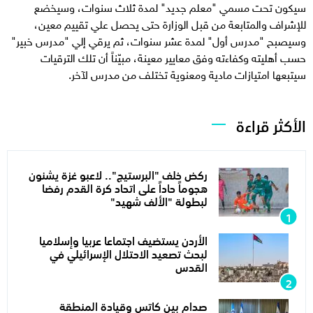
سيكون تحت مسمي "معلم جديد" لمدة ثلاث سنوات، وسيخضع
للإشراف والمتابعة من قبل الوزارة حتى يحصل علي تقييم معين،
وسيصبح "مدرس أول" لمدة عشر سنوات، ثم يرقي إلي "مدرس خبير"
حسب أهليته وكفاءته وفق معايير معينة، مبيّناً أن تلك الترقيات
سيتبعها امتيازات مادية ومعنوية تختلف من مدرس لآخر.
الأكثر قراءة
ركض خلف "البرستيج".. لاعبو غزة يشنون
هجوماً حاداً على اتحاد كرة القدم رفضا
لبطولة "الألف شهيد"
الأردن يستضيف اجتماعا عربيا وإسلاميا
لبحث تصعيد الاحتلال الإسرائيلي في
القدس
صدام بين كاتس وقيادة المنطقة