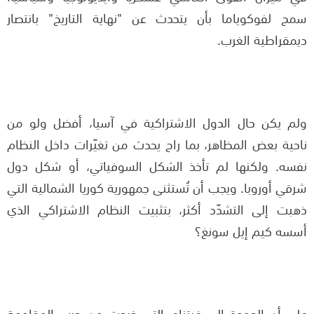
سمح لفوكوياما بأن يتحدث عن "نهاية التاريخ" بانتصار
ديمقراطية الغرب.
ولم يكن حال الدول الاشتراكية في آسيا، أفضل ولو من
ناحية بعض المظاهر، بما راح يحدث من تغيّرات داخل النظام
نفسه. ولكنها لم تأخذ الشكل السوفياتي، أو شكل دول
شرقي أوروبا. ويجب أن تُستثنى جمهورية كوريا الشمالية التي
ذهبت إلى التشدّد أكثر، بتثبيت النظام الاشتراكي الذي
أسسه كيم إيل سونغ؟
على أن العودة إلى فيتنام التي خرجت من حرب المقاومة