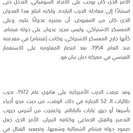
الأمر الذي كان يوجب على الاتحاد السوفياتي، التدخل حتى
استنادًا إلى معادلة الحرب الباردة. ولكنه ابتلع هذا العدوان
الذي كان من المفروض، أن يعتبره عدوانًا عليه، وعلى
المعسكر الاشتراكي، وليس مجرد عدوان على دولة فيتنام،
كأنها خارج المعسكر الاشتراكي، وكانت (فيتنام) في مقدمته
منذ العام 1954، بعد انتصار المقاومة على الاستعمار
الفرنسي في معركة ديان بيان فو.
وقد عرفت الحرب الأميركية على هانوي عام 1972، بحرب
طائرات الـ 52 الجبارة في ذلك الوقت، من حيث محو أحياء
بأسرها أو حرق غابات بالنابالم. واعتبرت من أشرس حروب
التدمير والقتل الجماعي وكثافة النيران. الأمر الذي جعل
صمود دولة فيتنام الشمالية وشعبها، وتصعيد القتال في