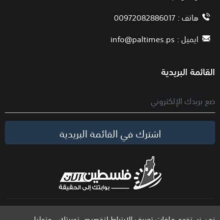
هاتف : 00972082886017
ايميل :
info@paltimes.ps
القائمة البريدية
اشترك في القائمة البريدية
الحقوق محفوظة لموقع فلسطين الآن © 2026
نحن نستخدم ملفات تعريف الارتباط لتخصيص تجربتك ، وتحليل