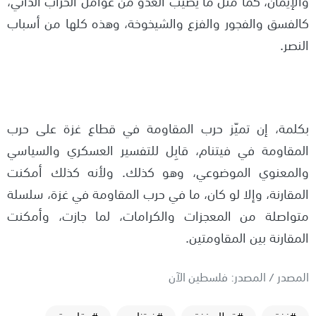
والإيمان، كما مثل ما يصيب العدو من عوامل الخراب الذاتي،
كالفسق والفجور والفزع والشيخوخة، وهذه كلها من أسباب
النصر.
بكلمة، إن تميّز حرب المقاومة في قطاع غزة على حرب
المقاومة في فيتنام، قابِل للتفسير العسكري والسياسي
والمعنوي الموضوعي، وهو كذلك. ولأنه كذلك أمكنت
المقارنة، وإلا لو كان، ما في حرب المقاومة في غزة، سلسلة
متواصلة من المعجزات والكرامات، لما جازت، وأمكنت
المقارنة بين المقاومتين.
المصدر / المصدر: فلسطين الآن
#غزة
#قطاع غزة
#فيتنام
#مقاومة