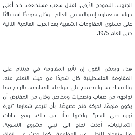
الجنوب، النموذجَ الأرقى، لقتال شعب مستضعف، ضد أعتى
دولة استعمارية إمبريالية في العالم.. وكان نموذجًا استثنائيًا
على مستوى المقاومات الشعبية بعد الحرب العالمية الثانية
حتى العام 1975.
هذا، ويمكن القول إن تأثير المقاومة في فيتنام على
المقاومة الفلسطينية كان شديدًا من حيث التعلم منه،
والاقتداء به، والتصميم على مواصلة المقاومة، بالرغم مما
تواجهه من صعاب وتضحيات ومخاطر. وكان من المفترض أن
يكون ملهمًا، لحركة فتح خصوصًا، بأن تترجم شعارها "ثورة
ثورة حتى النصر". ولكنها بدلًا من ذلك، ومع بدايات
الثمانينيات، أخذت تجنح إلى تبني مشروع التسوية،
والاستعداد للتخلي عن المقاومة، كما حدث في اتفاق