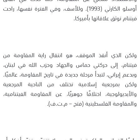
أوسلو الكارثي (1993). وللأسف، وفي الفترة نفسها، راحت
فيتنام توثق علاقاتها بأميركا.
ولكن الذي أنقذ الموقف، هو انتقال راية المقاومة من
فيتنام، إلى حركتي حماس والجهاد وحزب الله في لبنان،
وبدعم إيراني، لتبدأ مرحلة جديدة في تاريخ المقاومة، عالميًا.
ولكن بمرجعية إسلامية تختلف من الناحية المرجعية
والأيديولوجية، اختلافًا جوهريًا، عن المقاومة الفيتنامية،
والمقاومة الفلسطينية (فتح – م.ت.ف).
طبعًا القوانين الحاكمة في الحرب، لا تتغيّر، بتغيّر أفكار أو