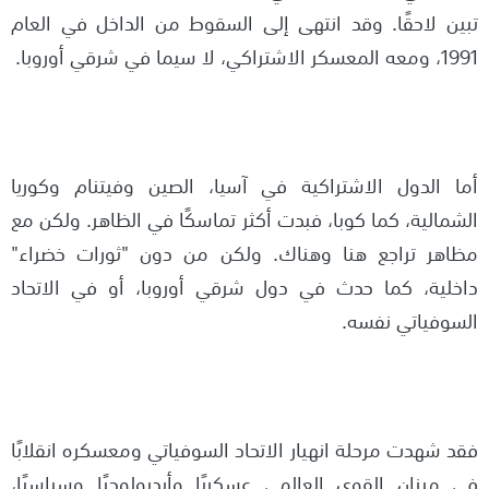
تبين لاحقًا. وقد انتهى إلى السقوط من الداخل في العام
1991، ومعه المعسكر الاشتراكي، لا سيما في شرقي أوروبا.
أما الدول الاشتراكية في آسيا، الصين وفيتنام وكوريا
الشمالية، كما كوبا، فبدت أكثر تماسكًا في الظاهر. ولكن مع
مظاهر تراجع هنا وهناك. ولكن من دون "ثورات خضراء"
داخلية، كما حدث في دول شرقي أوروبا، أو في الاتحاد
السوفياتي نفسه.
فقد شهدت مرحلة انهيار الاتحاد السوفياتي ومعسكره انقلابًا
في ميزان القوى العالمي عسكريًا وأيديولوجيًا وسياسيًا،