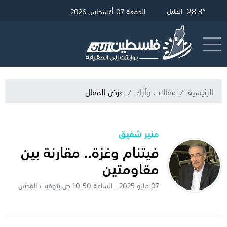
32.32°
29.45°
29.21°
28.3°
غزة
الخليل
القدس
رام الله
الجمعة 07 أغسطس 2026
أرسل خبر
البث المباشر
الرئيسية
مقالات وآراء
عرض المقال
منير شفيق
فيتنام وغزة.. مقارنة بين
مقاومتين
07 مايو 2025 . الساعة 10:50 ص بتوقيت القدس