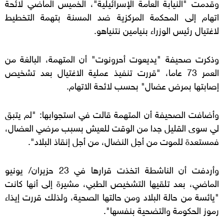
وقدمت "النيابة العامة الإسرائيلية"، الخميس الماضي لائحة
اتهام إلى المحكمة المركزية ضد المسنة بتهمة التخطيط
لاغتيال رئيس الوزراء بنيامين نتنياهو.
وذكرت صحيفة "يديعوت أحرونوت" أن المتهمة، البالغة من
العمر 73 عاما، "قررت تنفيذ عملية الاغتيال بعد تشخيص
إصابتها بمرض عضال" بحسب لائحة الاتهام.
وأضافت الصحيفة أن المتهمة قالت في استجوابها: "لم يتبق
لي سوى القليل جدا من الوقت للعيش بسبب مرضي العضال،
فمستعدة للموت من أجل النضال، من أجل إنقاذ البلاد".
وأردفت أن الناشطة اتخذت قرارها في 23 حزيران/ يونيو
الماضي، بعد تلقيها التشخيص الطبي، مشيرة إلى أنها كانت
"يائسة من حالة البلاد ومن حالتها الصحية، ولذلك قررت إيذاء
رموز الحكومة والتضحية بنفسها".