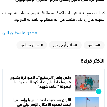
كما يخضع نتنياهو لمحاكمة قضائية بتهم فساد تستوجب
سجنه حال إدانته، فضلا عن أنه مطلوب للعدالة الدولية.
المصدر: فلسطين الآن
#نتنياهو
#سلاح أر بي جي
#اغتيال نتنياهو
الأكثر قراءة
ركض خلف "البرستيج".. لاعبو غزة يشنون
هجوماً حاداً على اتحاد كرة القدم رفضا
لبطولة "الألف شهيد"
الأردن يستضيف اجتماعا عربيا وإسلاميا
لبحث تصعيد الاحتلال الإسرائيلي في