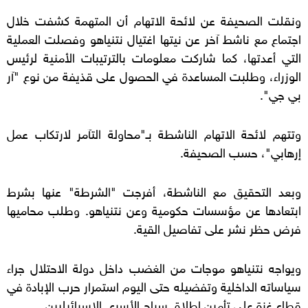
ونقلت الصحيفة عن لائحة الاتهام أن المتهمة كشفت خلال
اجتماع مع ناشط آخر عن نيتها اغتيال نتنياهو وفصلت العملية
التي أعدتها، كما شاركت معلومات بالترتيبات الأمنية لرئيس
الوزراء، وطلبت المساعدة في الحصول على قذيفة من نوع "آر
بي جي".
وتتهم لائحة الاتهام الناشطة بـ"محاولة التآمر لارتكاب عمل
إرهابي"، حسب الصحيفة.
وبعد التحقيق مع الناشطة، أفرجت "الشرطة" عنها بشرط
ابتعادها عن مؤسسات حكومية وعن نتنياهو. وطلب محاميها
فرض حظر نشر على تفاصيل القية.
ويواجه نتنياهو موجات من الغضب داخل دولة الاحتلال جراء
سياساته الداخلية وتفضيله حتى اليوم استمرار حرب الإبادة في
قطاع غزة على تأمين إطلاق سراح الأسرى الإسرائيليين.