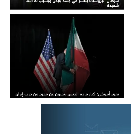
سرطان البروستاتا ينتشر في جسد بايدن ويسبب له آلاما
شديدة
تقرير أمريكي: كبار قادة الجيش يبحثون عن مخرج من حرب إيران