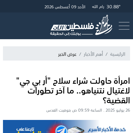
30.88°
33.25°
31.12°
غزة
القدس
رام الله
الأحد 09 أغسطس 2026
أرسل خبر
البث المباشر
الرئيسية
أهم الأخبار
عرض الخبر
امرأة حاولت شراء سلاح "أر بي جي"
لاغتيال نتنياهو.. ما آخر تطورات
القضية؟
26 يوليو 2025 . الساعة 09:59 ص بتوقيت القدس