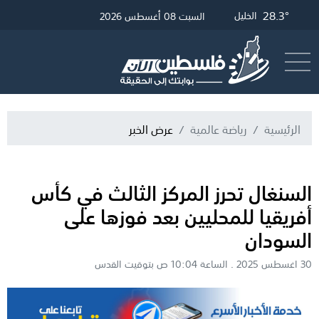
29.45°
32.71°
29.21°
28.3°
غزة
الخليل
القدس
رام الله
السبت 08 أغسطس 2026
أرسل خبر
البث المباشر
الرئيسية
رياضة عالمية
عرض الخبر
السنغال تحرز المركز الثالث في كأس
أفريقيا للمحليين بعد فوزها على
السودان
30 اغسطس 2025 . الساعة 10:04 ص بتوقيت القدس