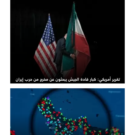
تقرير أمريكي: كبار قادة الجيش يبحثون عن مخرج من حرب إيران