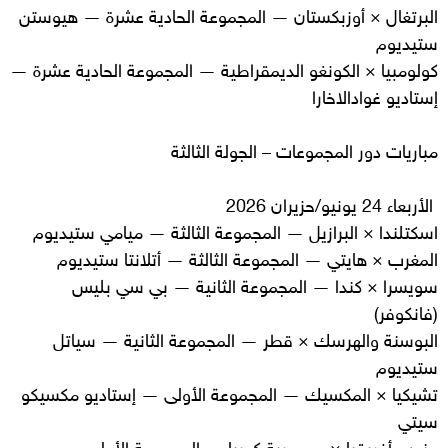
البرتغال × أوزبكستان — المجموعة الحادية عشرة — هيوستن
ستيديوم
كولومبيا × الكونغو الديمقراطية — المجموعة الحادية عشرة —
إستاديو غوادالاخارا
مباريات دور المجموعات – الجولة الثالثة
الأربعاء 24 يونيو/حزيران 2026
اسكتلندا × البرازيل — المجموعة الثالثة — ميامي ستيديوم
المغرب × هايتي — المجموعة الثالثة — أتلانتا ستيديوم
سويسرا × كندا — المجموعة الثانية — بي سي بليس
(فانكوفر)
البوسنة والهرسك × قطر — المجموعة الثانية — سياتل
ستيديوم
تشيكيا × المكسيك — المجموعة الأولى — إستاديو مكسيكو
سيتي
جنوب أفريقيا × جمهورية كوريا — المجموعة الأولى —