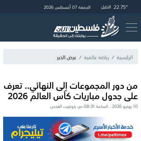
24.45°
23.66°
22.75°
28.13°
غزة
الخليل
القدس
رام الله
الجمعة 07 أغسطس 2026
أرسل خبر
البث المباشر
الرئيسية
رياضة عالمية
عرض الخبر
من دور المجموعات إلى النهائي.. تعرف
على جدول مباريات كأس العالم 2026
10 يونيو 2026 . الساعة 08:31 ص بتوقيت القدس