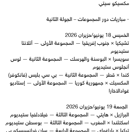
مكسيكو سيتي
- مباريات دور المجموعات – الجولة الثانية
الخميس 18 يونيو/حزيران 2026
تشيكيا × جنوب إفريقيا — المجموعة الأولى — أتلانتا
ستيديوم
سويسرا × البوسنة والهرسك — المجموعة الثانية — لوس
أنجلوس ستيديوم
كندا × قطر — المجموعة الثانية — بي سي بليس (فانكوفر)
المكسيك × جمهورية كوريا — المجموعة الأولى — إستاديو
غوادالاخارا
الجمعة 19 يونيو/حزيران 2026
البرازيل × هايتي — المجموعة الثالثة — فيلادلفيا ستيديوم
اسكتلندا × المغرب — المجموعة الثالثة — بوسطن ستيديوم
تركيا × باراغواي — المجموعة الرابعة — سان فرانسيسكو بي