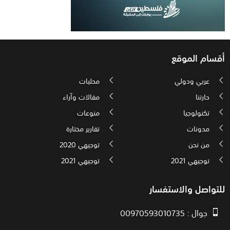
أقسام الموقع
عربي ودولي
محليات
حارتنا
مقالات وآراء
تكنولوجيا
منوعات
مدونات
تقارير مختارة
من نحن
توجيهي 2020
توجيهي 2021
توجيهي 2021
للتواصل والاستفسار
جوال : 00970593010735