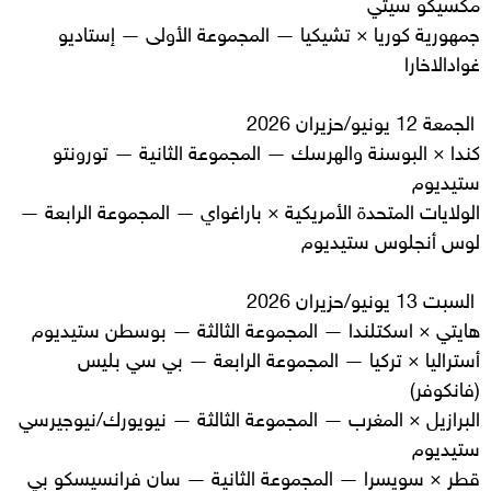
مكسيكو سيتي
جمهورية كوريا × تشيكيا — المجموعة الأولى — إستاديو
غوادالاخارا
الجمعة 12 يونيو/حزيران 2026
كندا × البوسنة والهرسك — المجموعة الثانية — تورونتو
ستيديوم
الولايات المتحدة الأمريكية × باراغواي — المجموعة الرابعة —
لوس أنجلوس ستيديوم
السبت 13 يونيو/حزيران 2026
هايتي × اسكتلندا — المجموعة الثالثة — بوسطن ستيديوم
أستراليا × تركيا — المجموعة الرابعة — بي سي بليس
(فانكوفر)
البرازيل × المغرب — المجموعة الثالثة — نيويورك/نيوجيرسي
ستيديوم
قطر × سويسرا — المجموعة الثانية — سان فرانسيسكو بي