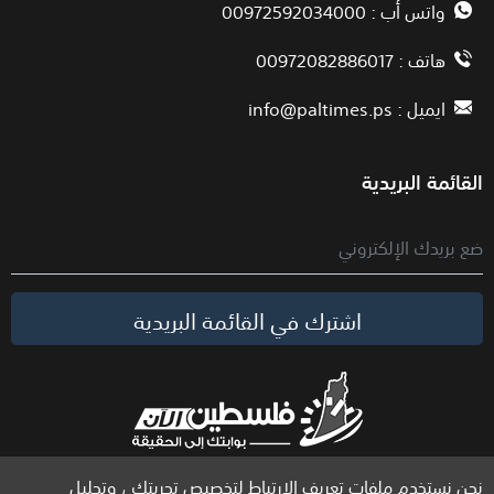
واتس أب : 00972592034000
هاتف : 00972082886017
ايميل :
info@paltimes.ps
القائمة البريدية
اشترك في القائمة البريدية
نحن نستخدم ملفات تعريف الارتباط لتخصيص تجربتك ، وتحليل