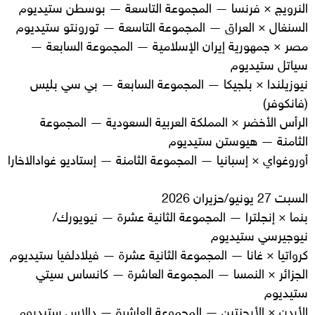
النرويج × فرنسا — المجموعة التاسعة — بوسطن ستيديوم
السنغال × العراق — المجموعة التاسعة — تورونتو ستيديوم
مصر × جمهورية إيران الإسلامية — المجموعة السابعة —
سياتل ستيديوم
نيوزيلندا × بلجيكا — المجموعة السابعة — بي سي بليس
(فانكوفر)
الرأس الأخضر × المملكة العربية السعودية — المجموعة
الثامنة — هيوستن ستيديوم
أوروغواي × إسبانيا — المجموعة الثامنة — إستاديو غوادالاخارا
السبت 27 يونيو/حزيران 2026
بنما × إنجلترا — المجموعة الثانية عشرة — نيويورك/
نيوجيرسي ستيديوم
كرواتيا × غانا — المجموعة الثانية عشرة — فيلادلفيا ستيديوم
الجزائر × النمسا — المجموعة العاشرة — كانساس سيتي
ستيديوم
الأردن × الأرجنتين — المجموعة العاشرة — دالاس ستيديوم