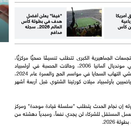
 أمريكا
"فيفا" يعلن أفضل
اعية
هدف في بطولة كأس
ن كأس
العالم 2026.. سجله
مدافع
جمعات الجماهيرية الكبرى تتطلب تنسيقًا صحيًّا مركزيًّا،
مستشهدًا بتفشي فيروس "نوروفيروس" في مونديال ألمانيا 2006، وحالات الحصبة في أولمبياد
فانكوفر 2010، ووفيات ضربات الشمس وتفشي التهاب السحايا في مواسم الحج والعمرة عام 2024،
ضيين بأولمبياد ميلان كورتينا الشتوي قبل أربعة أشهر
قوله إن نجاح الحدث يتطلب "سلسلة قيادة موحدة" ومركز
العمل المستقل للشركاء لن يجدي نفعاً، ومبدياً دهشته من
لة 2026.