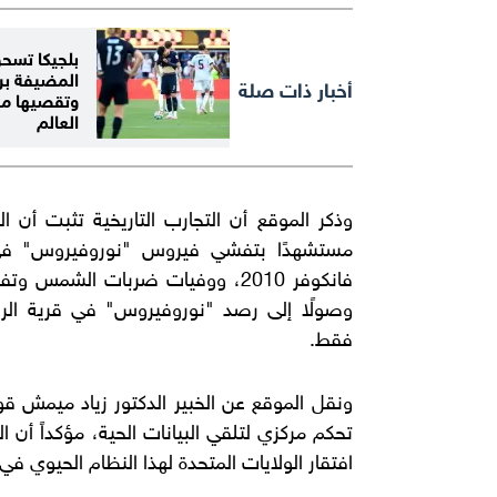
بلجيكا تسحق
المضيفة برب
أخبار ذات صلة
وتقصيها م
العالم
وذكر الموقع أن التجارب التاريخية تثبت أن الت
وصولًا إلى رصد "نوروفيروس" في قرية الريا
فقط.
ونقل الموقع عن الخبير الدكتور زياد ميمش 
تحكم مركزي لتلقي البيانات الحية، مؤكداً أن 
افتقار الولايات المتحدة لهذا النظام الحيوي في بطو