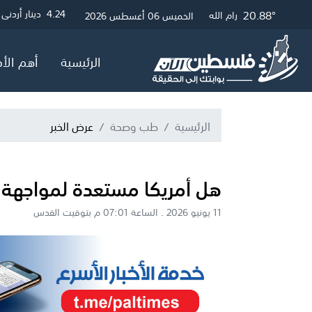
21.12°
19.42°
26.72°
20.88°
3
4.24
4.05
0.06
دولار أمريكي
دينار أردني
جنيه مصري
جنيه إسترلي
غزة
الخليل
القدس
رام الله
الخميس 06 أغسطس 2026
الرئيسية
أهم الأخ
الرئيسية
طب وصحة
عرض الخبر
هل أمريكا مستعدة لمواجهة ت
11 يونيو 2026 . الساعة 07:01 م بتوقيت القدس