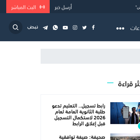
أرسل خبر
البث المباشر
ش"
كثفا
 في ا...
عات
ثر قراءة
رابط تسجيل.. التعليم تدعو
طلبة الثانوية العامة لعام
2026 لاستكمال التسجيل
قبل إغلاق الرابط
صحيفة: صيغة توافقية