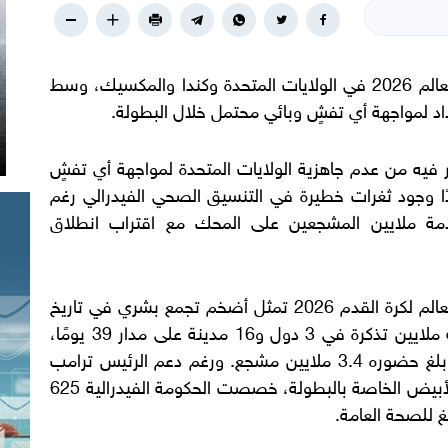
تتصاعد المخاوف الصحية قبل انطلاق كأس العالم 2026 في الولايات المتحدة وكندا والمكسيك، وسط
 لمواجهة أي تفشٍ وبائي محتمل خلال البطولة.
 فيه من عدم جاهزية الولايات المتحدة لمواجهة أي تفشٍ
بئة خلال كأس العالم 2026، مؤكدًا وجود ثغرات خطيرة في التنسيق الصحي الفيدرالي رغم
مة ملايين المشجعين على المحك مع اقتراب انطلاق
وأوضح الموقع، في تقريره، أن بطولة كأس العالم لكرة القدم 2026 تمثل أضخم تجمع بشري في تاريخ
الولايات المتحدة، حيث تم بيع أكثر من خمسة ملايين تذكرة في 3 دول و16 مدينة على مدار 39 يومًا،
لتتفوق بذلك على مونديال قطر 2022 الذي بلغ حضوره 3.4 ملايين مشجع. ورغم دعم الرئيس ترامب
لملف الاستضافة وترؤسه للجنة عمل البيت الأبيض الخاصة بالبطولة، خصصت الحكومة الفيدرالية 625
 للصحة العامة.