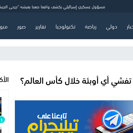
ني
الاحتلال يفرج عن 24 أسيرًا من غزة
مسؤول عسكري إسرائيلي يكشف واقعا صعبا يعيشه "جرحى الجي
مقتل جنديين إسرائيليين جنوب لبنان.. وجيش الاحتلال يبدأ هجوما م
بعد الأزمة.. إنفانتينو يعقد اجتماعا طارئا مع كبار مسؤولي "الفيفا"
بار
دولي
رياضة
تكنولوجيا
تقارير
صور
منو
فشي أي أوبئة خلال كأس العالم؟
الأك