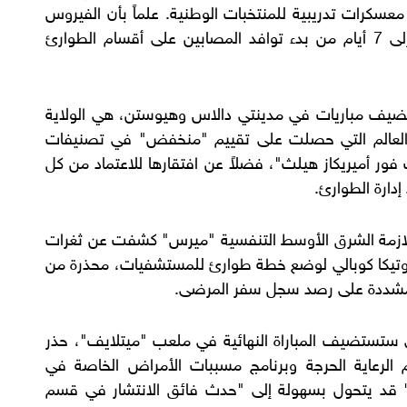
عسكرات تدريبية للمنتخبات الوطنية. علماً بأن الفيروس
يظهر عادة في مياه الصرف الصحي قبل 5 إلى 7 أيام من بدء توافد المصابين على أقسام الطوارئ
ضيف مباريات في مدينتي دالاس وهيوستن، هي الولاية
 العالم التي حصلت على تقييم "منخفض" في تصنيفات
ور أميريكاز هيلث"، فضلاً عن افتقارها للاعتماد من كل
دارة الطوارئ.
تلازمة الشرق الأوسط التنفسية "ميرس" كشفت عن ثغرات
وتيكا كوبالي لوضع خطة طوارئ للمستشفيات، محذرة من
ومشددة على رصد سجل سفر المرضى.
ستستضيف المباراة النهائية في ملعب "ميتلايف"، حذر
الرعاية الحرجة وبرنامج مسببات الأمراض الخاصة في
قد يتحول بسهولة إلى "حدث فائق الانتشار في قسم