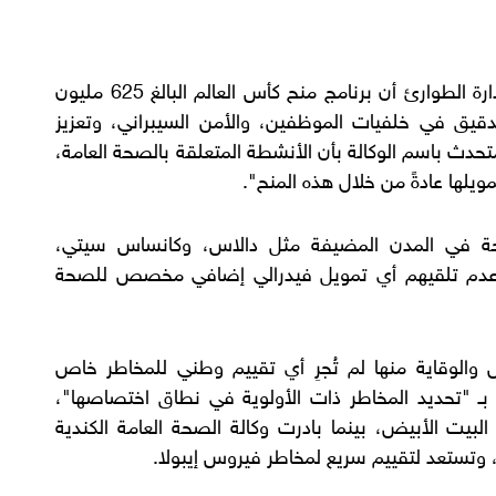
ووفق الموقع فقد أكدت الوكالة الفيدرالية لإدارة الطوارئ أن برنامج منح كأس العالم البالغ 625 مليون
تدقيق في خلفيات الموظفين، والأمن السيبراني، وتعزيز
حدث باسم الوكالة بأن الأنشطة المتعلقة بالصحة العامة،
مويلها عادةً من خلال هذه المنح".
حة في المدن المضيفة مثل دالاس، وكانساس سيتي،
ن عدم تلقيهم أي تمويل فيدرالي إضافي مخصص للصحة
ض والوقاية منها لم تُجرِ أي تقييم وطني للمخاطر خاص
 بـ "تحديد المخاطر ذات الأولوية في نطاق اختصاصها"،
بيت الأبيض، بينما بادرت وكالة الصحة العامة الكندية
، وتستعد لتقييم سريع لمخاطر فيروس إيبولا.