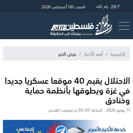
30.39°
28.34°
27.19°
28.1°
غزة
الخليل
رام الله
القدس
السبت 08 أغسطس 2026
أرسل خبر
البث المباشر
الرئيسية
أهم الأخبار
عرض الخبر
الاحتلال يقيم 40 موقعا عسكريا جديدا
في غزة ويطوقها بأنظمة حماية
وخنادق
17 يونيو 2026 . الساعة 05:00 م بتوقيت القدس