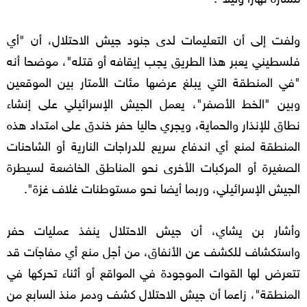
ولفت إلى أن التعليمات لدى جنود جيش الاحتلال، أن "أي
فلسطيني يعبر هذا الطريق يجب إيقافه أو قتله"، موضحا أنه
"في المنطقة التي يبلغ عرضها مئات الأمتار بين الموقعين
وبين "الخط الأصفر"، يعمل الجيش الإسرائيلي على إنشاء
نطاق للإنذار والحماية، ويجري حاليا حفر خندق على امتداد هذه
المنطقة لمنع أي اندفاع سريع للدراجات النارية أو الشاحنات
الصغيرة أو المركبات الأخرى نحو المناطق الخاضعة لسيطرة
الجيش الإسرائيلي، وربما أيضا نحو مستوطنات غلاف غزة".
وأشار بن يشاي، أن جيش الاحتلال ينفذ عمليات حفر
واستكشاف للكشف عن الأنفاق، من أجل منع أي مفاجآت قد
تتعرض لها القوات الموجودة في المواقع أو أثناء تحركها في
المنطقة"، زاعما أن جيش الاحتلال كشف ودمر منذ السابع من