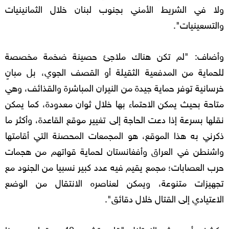
ولا في الشريط الأمني بجنوب لبنان خلال الثمانينيات
والتسعينيات".
وأضاف: "لم تكن هناك ملاجئ حصينة ضخمة مخصصة
للحماية من المدفعية الثقيلة أو القصف الجوي، بل مبانٍ
خرسانية توفر حماية جيدة من النيران المباشرة والقذائف، وهي
متاحة بحيث يمكن الاحتماء بها خلال ثوان معدودة، كما يمكن
نقلها بسرعة إذا دعت الحاجة إلى تغيير موقع القاعدة، وأكثر ما
ذكرني به هذا الموقع، هو المجمعات المحصنة التي أقامتها
واشنطن في العراق وأفغانستان لحماية قواتهم من هجمات
حرب العصابات؛ مجمع يقيم فيه عدد كبير نسبيا من الجنود مع
تجهيزات متنوعة، ويمكن لعناصره الانتقال من الوضع
الاعتيادي إلى القتال خلال دقائق".
وكشف أن جيش الاحتلال "قام بتشييد 40 موقعا من هذا