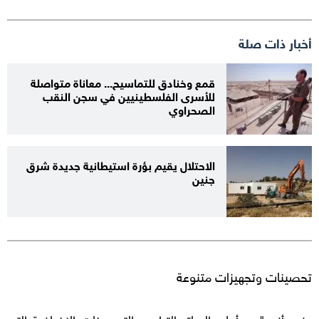
أخبار ذات صلة
قمع وخنادق للتماسيح... معاناة متواصلة
للأسرى الفلسطينيين في سجن النقب
الصحراوي
الاحتلال يقيم بؤرة استيطانية جديدة شرق
جنين
تحصينات وتجهيزات متنوعة
ونوه أنه "من أعلى الساتر الترابي والتحصينات الإضافية التي