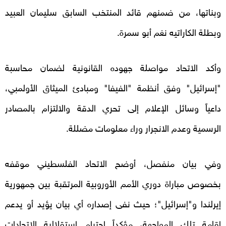
وبناتها، من ضمنهم قائد المنتخب السابق سليمان العبيد
وبطلة الكاراتيه نغم أبو سمرة.
وأكد الاتحاد مواصلة جهوده القانونية لضمان محاسبة
"إسرائيل" وفق أنظمة "الفيفا" ومبادئ الميثاق الأولمبي،
داعياً وسائل الإعلام إلى تحري الدقة والالتزام بالمصادر
الرسمية وعدم الانجرار وراء معلومات مضللة.
وفي بيان منفصل، أوضح الاتحاد الفلسطيني موقفه
بخصوص مباراة دوري الأمم الأوروبية المرتقبة بين جمهورية
إيرلندا و"إسرائيل"؛ حيث نفى إصداره أي بيان يؤيد أو يدعم
إقامة تلك المواجهة، مؤكداً احترام استقلالية الاتحادات