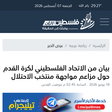
29.45°
31.84°
29.21°
28.3°
غزة
الخليل
القدس
رام الله
الجمعة 07 أغسطس 2026
أرسل خبر
البث المباشر
الرئيسية
رياضة عربية
عرض الخبر
بيان من الاتحاد الفلسطيني لكرة القدم
حول مزاعم مواجهة منتخب الاحتلال
18 يونيو 2026 . الساعة 02:45 م بتوقيت القدس