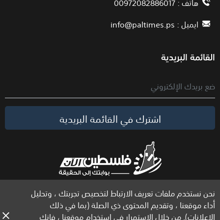
هاتف : 00972082886017
ايميل :
info@paltimes.ps
القائمة البريدية
اشترك في القائمة البريدية
نحن نستخدم ملفات تعريف الارتباط لتخصيص تجربتك ، وتحليل
الحقوق محفوظة لموقع فلسطين الآن © 2026
أداء موقعنا ، وتقديم المحتوى ذي الصلة (بما في ذلك
الإعلانات). من خلال الاستمرار في استخدام موقعنا ، فإنك