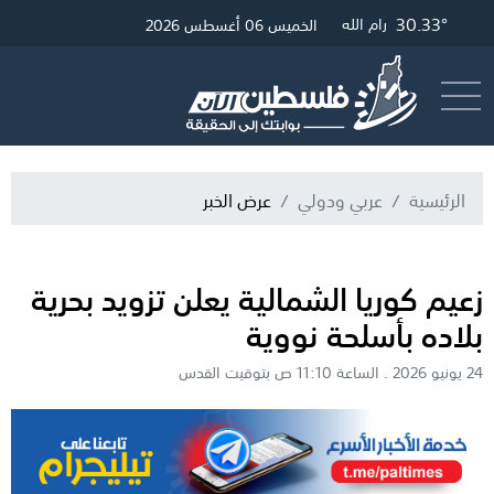
30.33°
32.69°
30.57°
29.42°
غزة
الخليل
القدس
رام الله
الخميس 06 أغسطس 2026
أرسل خبر
البث المباشر
الرئيسية
عربي ودولي
عرض الخبر
زعيم كوريا الشمالية يعلن تزويد بحرية
بلاده بأسلحة نووية
24 يونيو 2026 . الساعة 11:10 ص بتوقيت القدس