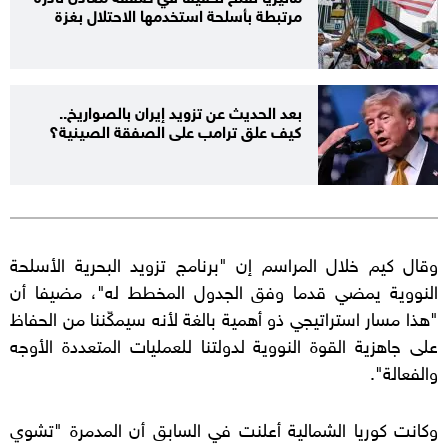
مرتبطة بأسلحة استخدمها الاحتلال بغزة
بعد الحديث عن تزويد إيران بالصواريخ..
كيف علق ترامب على الصفقة الصينية؟
وقال كيم خلال المراسم إن "برنامج تزويد البحرية الأسلحة
النووية يمضي قدما وفق الجدول المخطط له"، مضيفا أن
"هذا مسار استراتيجي ذو أهمية بالغة لأنه سيمكّننا من الحفاظ
على جاهزية القوة النووية لدولتنا للعمليات المتعددة الأوجه
والفعالة".
وكانت كوريا الشمالية أعلنت في السابق أن المدمرة "تشوي