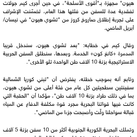
هيون" مجهزة بـ"أقوى الأسلحة"، في حين أجرى كيم جولات
تفقدية عدة للسفن من فئتها هذا العام، تضمّنت الإشراف
على تجربة إطلاق صاروخ كروز من "تشوي هيون" في نيسان/
أبريل الماضي.
وقال كيم في خطابه: "بعد تشوي هيون، سندخل قريبا
المدمرة +كانغ كون+ الخدمة. وبعدها، سنطلق السفن الحربية
الاستراتيجية بزنة 10 آلاف طن الواحدة تلو الأخرى".
وتابع أنه بموجب خطته، يفترض أن "تبني كوريا الشمالية
سفينتين سطحيتين كل عام من فئة أعلى من تشوي هيون،
بما في ذلك طراد بزنة 10 آلاف طن"، مؤكدا أن "الحقبة التي
كانت فيها قواتنا البحرية مجرد قوة مكلفة الدفاع عن المياه
قبالة سواحلنا ولّت وأصبحت جزءا من الماضي".
وتملك البحرية الكورية الجنوبية أكثر من 10 سفن بزنة 5 آلاف
طن، مقارنة بسفينتين فقط لدى كوريا الشمالية.