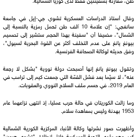
وقال أستاذ الدراسات العسكرية تشوي جي-إيل في جامعة
سانغجي: "إن علامة 10 آلف طن تحمل رمزية بالنسبة إلى
الشمال"، مضيفا أن "سفينة بهذا الحجم ستشير إلى تصميم
بيونغ يانغ على عدم التخلف أكثر عن القوة البحرية لسيول"،
وفق حديثه لوكالة الصحافة الفرنسية.
وتقول بيونغ يانغ إنها أصبحت دولة نووية "بشكل لا رجعة
عنه"، لا سيّما بعد فشل القمّة التي جمعت كيم إلى ترامب في
العام 2019، في حسم ملف السلاح النووي والعقوبات.
وما زالت الكوريتان في حالة حرب عمليا، إذ انتهى نزاعهما عام
1953 بهدنة وليس بمعاهدة سلام.
وأظهرت صور نشرتها وكالة الأنباء المركزية الكورية الشمالية
كيم وهو يؤدي التحية العسكرية خلال انطلاق "تشوي هيون"