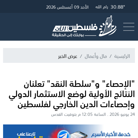
30.88°
33.25°
29.97°
31.12°
غزة
الخليل
القدس
رام الله
الأحد 09 أغسطس 2026
أرسل خبر
البث المباشر
الرئيسية
مال وأعمال
عرض الخبر
"الإحصاء" و"سلطة النقد" تعلنان
النتائج الأولية لوضع الاستثمار الدولي
وإحصاءات الدين الخارجي لفلسطين
24 يونيو 2026 . الساعة 12:05 م بتوقيت القدس