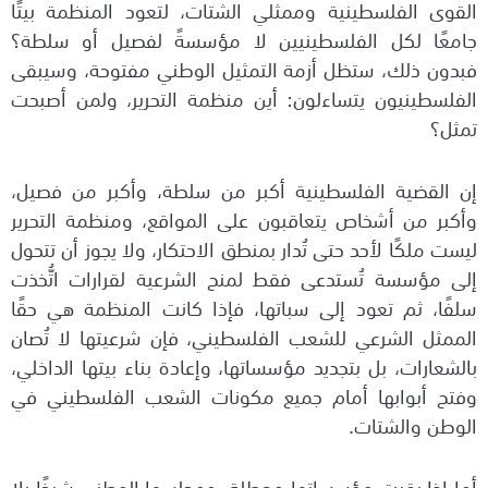
القوى الفلسطينية وممثلي الشتات، لتعود المنظمة بيتًا
جامعًا لكل الفلسطينيين لا مؤسسةً لفصيل أو سلطة؟
فبدون ذلك، ستظل أزمة التمثيل الوطني مفتوحة، وسيبقى
الفلسطينيون يتساءلون: أين منظمة التحرير، ولمن أصبحت
تمثل؟
إن القضية الفلسطينية أكبر من سلطة، وأكبر من فصيل،
وأكبر من أشخاص يتعاقبون على المواقع، ومنظمة التحرير
ليست ملكًا لأحد حتى تُدار بمنطق الاحتكار، ولا يجوز أن تتحول
إلى مؤسسة تُستدعى فقط لمنح الشرعية لقرارات اتُّخذت
سلفًا، ثم تعود إلى سباتها، فإذا كانت المنظمة هي حقًا
الممثل الشرعي للشعب الفلسطيني، فإن شرعيتها لا تُصان
بالشعارات، بل بتجديد مؤسساتها، وإعادة بناء بيتها الداخلي،
وفتح أبوابها أمام جميع مكونات الشعب الفلسطيني في
الوطن والشتات.
أما إذا بقيت مؤسساتها معطلة، ومجلسها الوطني شيخًا بلا