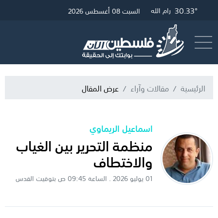
30.33°
33.29°
30.57°
29.42°
غزة
الخليل
القدس
رام الله
السبت 08 أغسطس 2026
أرسل خبر
البث المباشر
الرئيسية
مقالات وآراء
عرض المقال
اسماعيل الريماوي
منظمة التحرير بين الغياب
والاختطاف
01 يوليو 2026 . الساعة 09:45 ص بتوقيت القدس