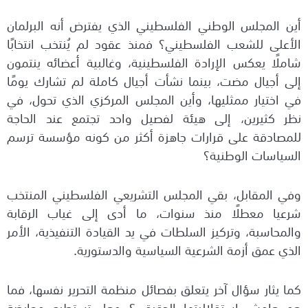
أين المجلس الوطني الفلسطيني الذي يفترض أنه البرلمان
الأعلى للشعب الفلسطيني؟ فمنذ عقود لم يُنتخب انتخابًا
شاملًا يعكس الإرادة الفلسطينية، وغالبية أعضائه ينتمون
إلى أجيال مضت، بينما نشأت أجيال كاملة لم تشارك يومًا
في اختيار ممثليها، وأين المجلس المركزي الذي تحول، في
نظر كثيرين، إلى هيئة لفصيل واحد تجتمع عند الحاجة
للمصادقة على قرارات جاهزة أكثر من كونه مؤسسة ترسم
السياسات الوطنية؟
وفي المقابل، بقي المجلس التشريعي الفلسطيني المنتخب
شرعيا معطلًا منذ سنوات، ما أدى إلى غياب الرقابة
والمحاسبة، وتركيز السلطات في يد القيادة التنفيذية، الأمر
الذي عمق أزمة الشرعية السياسية والدستورية.
كما يثار سؤال آخر يتعلق بفصائل منظمة التحرير نفسها، فما
هو هامش استقلاليتها الحقيقي؟ وهل تستطيع معارضة