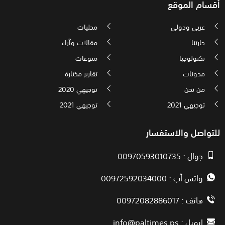
أقسام الموقع
عربي ودولي
محليات
حارتنا
مقالات وآراء
تكنولوجيا
منوعات
مدونات
تقارير مختارة
من نحن
توجيهي 2020
توجيهي 2021
توجيهي 2021
للتواصل والاستفسار
جوال : 00970593010735
واتس أب : 00972592034000
هاتف : 00972082886017
ايميل :
info@paltimes.ps