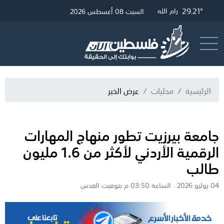
29.45°
32.71°
29.21°
28.3°
غزة
الخليل
القدس
رام الله
السبت 08 أغسطس 2026
أرسل خبر
البث المباشر
الرئيسية
محليات
عرض الخبر
جامعة بيرزيت تطور منهاج المهارات
الرقمية الأردني لأكثر من 1.6 مليون
طالب
04 يوليو 2026 . الساعة 03:50 م بتوقيت القدس