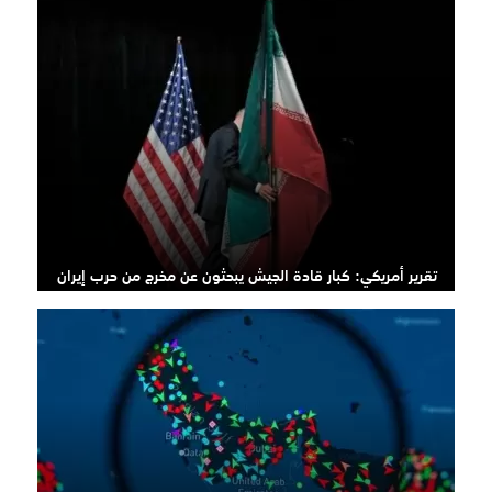
تقرير أمريكي: كبار قادة الجيش يبحثون عن مخرج من حرب إيران