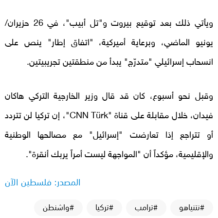
ويأتي ذلك بعد توقيع بيروت و"تل أبيب"، في 26 حزيران/
يونيو الماضي، وبرعاية أميركية، "اتفاق إطار" ينص على
انسحاب إسرائيلي "متدرّج" يبدأ من منطقتين تجريبيتين.
وقبل نحو أسبوع، كان قد قال وزير الخارجية التركي هاكان
فيدان، خلال مقابلة على قناة "
CNN Türk
"، إن تركيا لن تتردد
أو تتراجع إذا تعارضت "إسرائيل" مع مصالحها الوطنية
والإقليمية، مؤكداً أن "المواجهة ليست أمراً يربك أنقرة".
المصدر: فلسطين الآن
#نتنياهو
#ترامب
#تركيا
#واشنطن