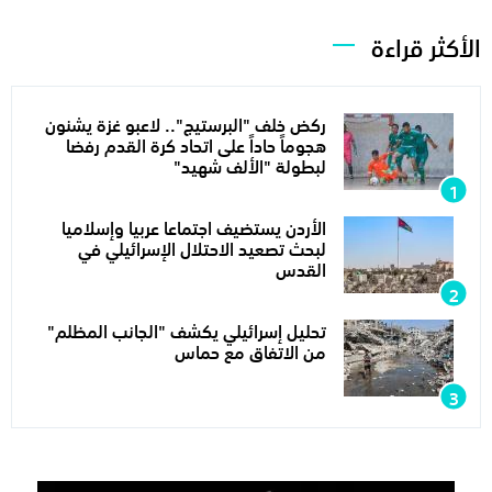
الأكثر قراءة
ركض خلف "البرستيج".. لاعبو غزة يشنون
هجوماً حاداً على اتحاد كرة القدم رفضا
لبطولة "الألف شهيد"
الأردن يستضيف اجتماعا عربيا وإسلاميا
لبحث تصعيد الاحتلال الإسرائيلي في
القدس
تحليل إسرائيلي يكشف "الجانب المظلم"
من الاتفاق مع حماس