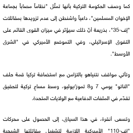
كما وصف الحكومة التركية بأنها تمثّل "نظاماً مصاباً بجماعة
الإخوان المسلمين"، داعياً واشنطن إلى عدم تزويدها بمقاتلات
"إف-35"، بذريعة أنّ ذلك سيؤثر في ميزان القوى القائم على
التفوق الإسرائيلي، وفي التموضع الأميركي في "الشرق
الأوسط".
وتأتي مواقف نتنياهو بالتزامن مع استضافة تركيا قمة حلف
"الناتو" يومي 7 و8 تموز/يوليو، وسط مساعٍ تركية لتحقيق
تقدّم في الملفات الدفاعية مع الولايات المتحدة.
وتسعى أنقرة، في هذا السياق، إلى الحصول على محركات
"إف-110" الأميركية اللازمة لتشغيل مقاتلتها الشبحية