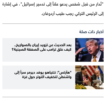
"تُدار من قبل شخص يدعو علناً إلى تدمير إسرائيل"، في إشارة
إلى الرئيس التركي رجب طيب أردوغان.
أخبار ذات صلة
بعد الحديث عن تزويد إيران بالصواريخ..
كيف علق ترامب على الصفقة الصينية؟
"هآرتس": نتنياهو يوفد ديرمر سراً إلى
واشنطن لتخفيف التوتر حول غزة