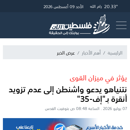
20.33°
25.82°
20.57°
19.42°
غزة
الخليل
القدس
رام الله
الأحد 09 أغسطس 2026
أرسل خبر
البث المباشر
الرئيسية
أهم الأخبار
عرض الخبر
يؤثر في ميزان القوى
نتنياهو يدعو واشنطن إلى عدم تزويد
أنقرة بـ"إف-35"
07 يوليو 2026 . الساعة 08:48 ص بتوقيت القدس