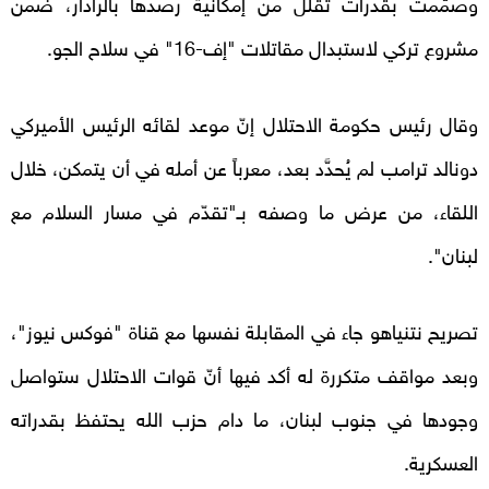
وصُمّمت بقدرات تقلّل من إمكانية رصدها بالرادار، ضمن
مشروع تركي لاستبدال مقاتلات "إف-16" في سلاح الجو.
وقال رئيس حكومة الاحتلال إنّ موعد لقائه الرئيس الأميركي
دونالد ترامب لم يُحدَّد بعد، معرباً عن أمله في أن يتمكن، خلال
اللقاء، من عرض ما وصفه بـ"تقدّم في مسار السلام مع
لبنان".
تصريح نتنياهو جاء في المقابلة نفسها مع قناة "فوكس نيوز"،
وبعد مواقف متكررة له أكد فيها أنّ قوات الاحتلال ستواصل
وجودها في جنوب لبنان، ما دام حزب الله يحتفظ بقدراته
العسكرية.