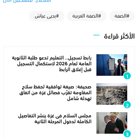
#الضفة
#الضفة الغربية
#يحيى عياش
الأكثر قراءة
رابط تسجيل.. التعليم تدعو طلبة الثانوية
العامة لعام 2026 لاستكمال التسجيل
قبل إغلاق الرابط
صحيفة: صيغة توافقية لحفظ سلاح
المقاومة تقرّب فصائل غزة من اتفاق
تهدئة شامل
مجلس السلام فى غزة ينشر التفاصيل
الكاملة لدخول المرحلة الثانية