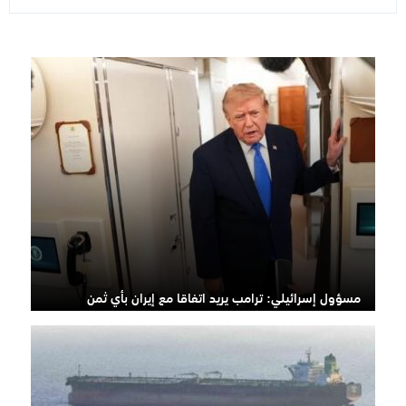
مسؤول إسرائيلي: ترامب يريد اتفاقا مع إيران بأي ثمن