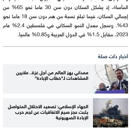
المأساة، إذ يشكل السكان دون سن 30 عاما نحو 65% من
إجمالي السكان، فيما تبلغ نسبة من هم دون سن 18 عاما نحو
43%. وسجل معدل النمو السكاني في فلسطين 2.4% عام
2023، مقابل 1.5% في الدول العربية و0.85% عالميا.
أخبار ذات صلة
ممداني يهز العالم من أجل غزة.. ملايين
المشاهدات لـ"خطاب الإبادة"
الجهاد الإسلامي: تصعيد الاحتلال المتواصل
يثبت عجز صيغ الاتفاقيات عن لجم حرب
الإبادة الصهيونية