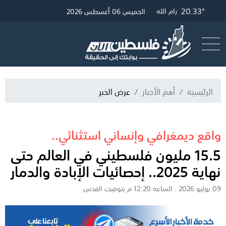
20.33°
20.01°
25.16°
19.42°
غزة
الخليل
القدس
رام الله
الخميس 06 أغسطس 2026
أرسل خبر
البث المباشر
الرئيسية
أهم الأخبار
عرض الخبر
واقع ديمغرافي وإنساني استثنائي..
15.5 مليون فلسطيني في العالم حتى
نهاية 2025.. إحصائيات الإبادة والدمار
09 يوليو 2026 . الساعة 12:20 م بتوقيت القدس