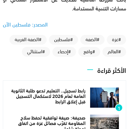
مسارات التنمية المستدامة.
المصدر: فلسطين الآن
#غزة
#الضفة
#فلسطين
#الضفة الغربية
#العالم
#واقع
#إحصاء
#استثنائي
الأكثر قراءة
رابط تسجيل.. التعليم تدعو طلبة الثانوية
العامة لعام 2026 لاستكمال التسجيل
قبل إغلاق الرابط
صحيفة: صيغة توافقية لحفظ سلاح
المقاومة تقرّب فصائل غزة من اتفاق
تهدئة شامل