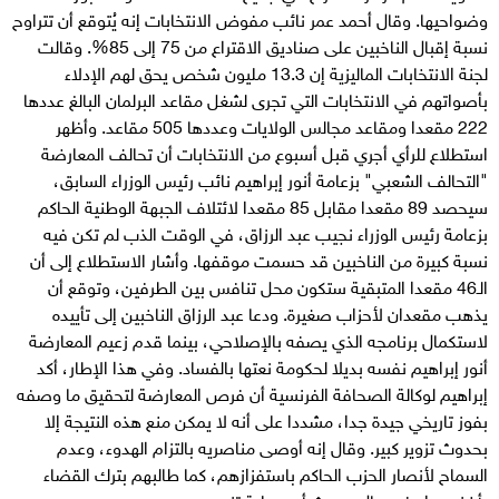
وضواحيها. وقال أحمد عمر نائب مفوض الانتخابات إنه يُتوقع أن تتراوح
نسبة إقبال الناخبين على صناديق الاقتراع من 75 إلى 85%. وقالت
لجنة الانتخابات الماليزية إن 13.3 مليون شخص يحق لهم الإدلاء
بأصواتهم في الانتخابات التي تجرى لشغل مقاعد البرلمان البالغ عددها
222 مقعدا ومقاعد مجالس الولايات وعددها 505 مقاعد. وأظهر
استطلاع للرأي أجري قبل أسبوع من الانتخابات أن تحالف المعارضة
"التحالف الشعبي" بزعامة أنور إبراهيم نائب رئيس الوزراء السابق،
سيحصد 89 مقعدا مقابل 85 مقعدا لائتلاف الجبهة الوطنية الحاكم
بزعامة رئيس الوزراء نجيب عبد الرزاق، في الوقت الذب لم تكن فيه
نسبة كبيرة من الناخبين قد حسمت موقفها. وأشار الاستطلاع إلى أن
الـ46 مقعدا المتبقية ستكون محل تنافس بين الطرفين، وتوقع أن
يذهب مقعدان لأحزاب صغيرة. ودعا عبد الرزاق الناخبين إلى تأييده
لاستكمال برنامجه الذي يصفه بالإصلاحي، بينما قدم زعيم المعارضة
أنور إبراهيم نفسه بديلا لحكومة نعتها بالفساد. وفي هذا الإطار، أكد
إبراهيم لوكالة الصحافة الفرنسية أن فرص المعارضة لتحقيق ما وصفه
بفوز تاريخي جيدة جدا، مشددا على أنه لا يمكن منع هذه النتيجة إلا
بحدوث تزوير كبير. وقال إنه أوصى مناصريه بالتزام الهدوء، وعدم
السماح لأنصار الحزب الحاكم باستفزازهم، كما طالبهم بترك القضاء