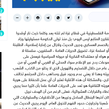
مة الفلسطينية في قطاع غزة لم تنته بعد وكلما خبت نار أوقدوا
رئ المتابع ليس اليوم؛ بل منذ تولي الحكومة مسئوليتها وزاد
بالحسم العسكري وجرى الحديث ولازال عن إمارة إسلامية، الطلبنة
و اسلمة غزة، تضييق الحريات العامة ، السلفيين، سلسلة لا
هواه أو معتقداته الفكرية أو ميوله السياسية فيعمل على
عات ردح عبر الإعلام سواء المحلي أو الغربي أو العربي أو من
عام من خلال التضخيم والتهويل الذي لا يخلو من الكذب. الشعب
 وهذا لا يعني عدم وجود فرق ومذاهب داخل المجتمع تخالف
دارج، والمشكلة أن هذه الأقلية تعتبر أن أي عمل للحفاظ على هوية
يته الثقافية هو تعد على الحريات العامة علما بأن كثيرا مما يجري
طاء والقرارات العشوائية، فعلى الرغم من أن الهدف نبيل
ان آخرها البنطال الساحل وغيرها من الأخلاقيات والسلوكيات التي
شعبنا وتجاوزت حدود الفهم للذوق العام. اليوم يجري الحديث عن
لشعب الفلسطيني في جله مجاهد وجهادي ، وليكن اللفظ كما هو