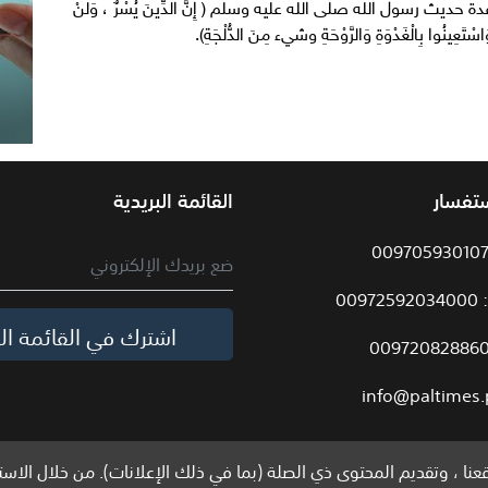
يث رسول الله صلى الله عليه وسلم ( إِنَّ الدِّينَ يُسْرٌ ، وَلَنْ
 وَاسْتَعِينُوا بِالْغَدْوَةِ وَالرَّوْحَةِ وشيء مِنَ الدُّلْجَةِ).
ستفسار
القائمة البريدية
009
اشترك في القائمة الب
info@paltimes.
نا ، وتقديم المحتوى ذي الصلة (بما في ذلك الإعلانات). من خلال الاست