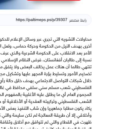
رابط مختصر
محاولات التشويه التي تجري عبر وسائل الإعلام للحكو
أخرى بهدف النيل من الحكومة وحركة حماس، ولعل القا
الأمر بعد الانقلاب على الحكومة الشرعية والذي عرف 
نسبة إلى طالبان أفغانستان، فرض النظام الإسلامي أ
تنتهي طالما أن هناك عمل يخالف البعض ولا يتفق مع 
تضخيم الأمور وتسليط بؤرة المجهر عليها وتشكيل مجمو
خلال شبكات التواصل الاجتماعي بهدف خلق حالة رأي 
الفلسطيني شعب مسلم سني سلفي محافظ في غالبيته
المجموع العام أي ما يطلق عليه الأغلبية بالمفهوم ال
الشعب الفلسطيني وتركيبته العقدية أو الأخلاقية أو هو
يكاد يكون مطلبا جماهيريا وإن شاب التنفيذ بعض الأخ
وأخلاقي إلا أن طريقة المعالجة لم تكن سليمة والتي ك
ظهرت في القطاع والتي لم تتوافق مع أخلاق وثقافة 
السلفية الجهادية وإن كانت تسمية غير دقيقة لأن ا