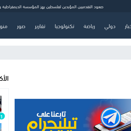
ني
الصحة بغزة: شهيد و5 إصابات خلال 24 ساعة
حماس: ننتظر ردًا رسميًا بشأن خارطة المرحلة الثانية
صعود التقدميين المؤيدين لفلسطين يهز المؤسسة الديمقراطية ويثي
بار
دولي
رياضة
تكنولوجيا
تقارير
صور
منو
الأك