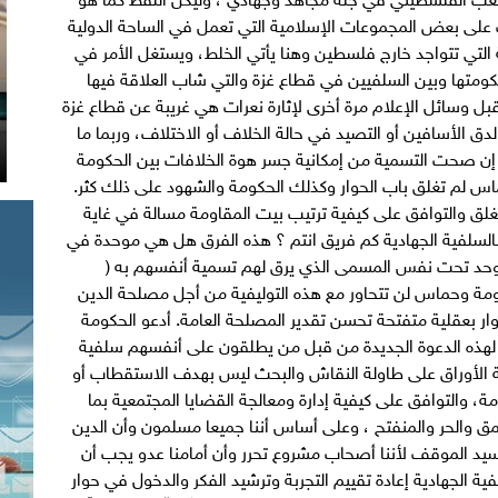
 على بعض المجموعات الإسلامية التي تعمل في الساحة الدولية
لتي تتواجد خارج فلسطين وهنا يأتي الخلط، ويستغل الأمر في
كومتها وبين السلفيين في قطاع غزة والتي شاب العلاقة فيها
ل وسائل الإعلام مرة أخرى لإثارة نعرات هي غريبة عن قطاع غزة
ق الأسافين أو التصيد في حالة الخلاف أو الاختلاف، وربما ما
ة إن صحت التسمية من إمكانية جسر هوة الخلافات بين الحكومة
اس لم تغلق باب الحوار وكذلك الحكومة والشهود على ذلك كثر.
يغلق والتوافق على كيفية ترتيب بيت المقاومة مسالة في غاية
بالسلفية الجهادية كم فريق انتم ؟ هذه الفرق هل هي موحدة في
وحد تحت نفس المسمى الذي يرق لهم تسمية أنفسهم به (
لحكومة وحماس لن تتحاور مع هذه التوليفية من أجل مصلحة الدين
حوار بعقلية متفتحة تحسن تقدير المصلحة العامة. أدعو الحكومة
هذه الدعوة الجديدة من قبل من يطلقون على أنفسهم سلفية
 الأوراق على طاولة النقاش والبحث ليس بهدف الاستقطاب أو
مة، والتوافق على كيفية إدارة ومعالجة القضايا المجتمعية بما
 والحر والمنفتح ، وعلى أساس أننا جميعا مسلمون وأن الدين
سيد الموقف لأننا أصحاب مشروع تحرر وأن أمامنا عدو يجب أن
 الجهادية إعادة تقييم التجربة وترشيد الفكر والدخول في حوار