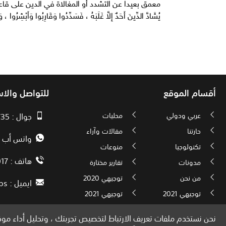
معمق بعيدا عن التشدد أو المغالاة في الدين على قاعدة حد
يُشَادَّ الدِّينَ أَحَدٌ إِلاَّ غَلَبَهُ ، فَسَدِّدُوا وَقَارِبُوا وَأَبْشِرُوا ،
أقسام الموقع
للتواصل والا
عربي ودولي
محليات
جوال : 00970593010735
حارتنا
مقالات وآراء
واتس أب : 72592034000
تكنولوجيا
منوعات
هاتف : 00972082886017
مدونات
تقارير مختارة
من نحن
توجيهي 2020
ايميل :
ps
توجيهي 2021
توجيهي 2021
نحن نستخدم ملفات تعريف الارتباط لتخصيص تجربتك ، وتحليل أداء موقع