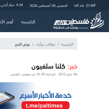
26.61°
21.68°
21.44°
3
4.24
4.05
دولار أمريكي
دينار أردني
جنيه إسترلي
غزة
القدس
رام الله
الخميس 06 أغسطس 2026
الرئيسية
أهم الأخ
الرئيسية
مقالات وآراء
عرض الخبر
خبر:
كلنا سلفيون
06 مايو 2013 . الساعة 10:49 ص بتوقيت القدس