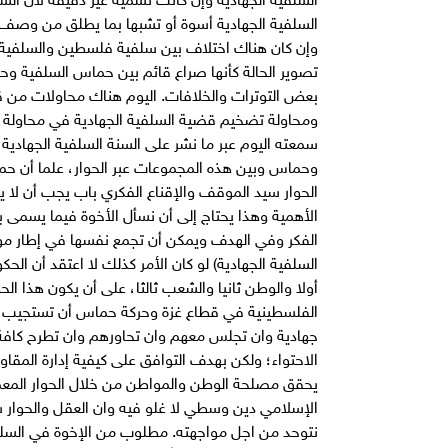
السلفية الجهادية أسوة أو تشبها بما يطلق من وصف
وإن كان هناك اختلاف بين سلفية فلسطين والسلفية ا
تصوير الحالة كأنها صراع قائم بين حماس السلفية وح
بعض التوترات والخلافات. اليوم هناك محاولات من قب
ومحاولة تضخيم قضية السلفية الجهادية في محاولة لد
سمعته اليوم عبر ما نشر على السنة السلفية الجهادي
وحماس وبين هذه المجموعات عبر الحوار، علما أن حم
الحوار سيد الموقف والإقناع الفكري باب يجب أن لا 
الأهمية وهذا يحتاج إلى أن نسأل الأخوة فيما يسمى 
الفكر وفي الهدف ويمكن أن تجمع نفسها في إطار م
السلفية الجهادية) لو كان الأمر كذلك لا اعتقد أن ا
أولا والوطن ثانيا والشعب ثالثا، على أن يكون هذا ال
الفلسطينية في قطاع غزة وحركة حماس أن تستجيب ل
جهادية وان تجلس معهم وان تحاورهم وان تطرح كافة
الاحتواء؛ ولكن بهدف التوافق على كيفية إدارة المقاو
يحقق مصلحة الوطن والمواطن من خلال الحوار المعمق
الإسلامي دين وسطي لا غلو فيه وان العقل والحوار 
نتوحد من اجل مواجهته. مطلوب من الإخوة في السلفية