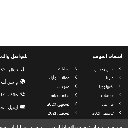
أقسام الموقع
للتواصل والا
عربي ودولي
محليات
جوال : 00970593010735
حارتنا
مقالات وآراء
واتس أب : 72592034000
تكنولوجيا
منوعات
هاتف : 00972082886017
مدونات
تقارير مختارة
من نحن
توجيهي 2020
ايميل :
ps
توجيهي 2021
توجيهي 2021
نحن نستخدم ملفات تعريف الارتباط لتخصيص تجربتك ، وتحليل أداء موقع