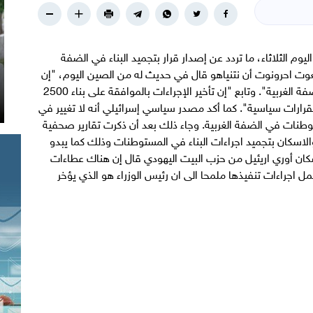
ليوم الثلاثاء، ما تردد عن إصدار قرار بتجميد البناء في الضفة
ديعوت احرونوت أن نتنياهو قال في حديث له من الصين اليوم، "إن
الحكومة الإسرائيلية لم تتخذ قرارا بوقف البناء في الضفة الغربية". وتابع "إن تأخير الإجراءات بالموافقة على بناء 2500
قرارات سياسية". كما أكد مصدر سياسي إسرائيلي أنه لا تغيير في
وطنات في الضفة الغربية. وجاء ذلك بعد أن ذكرت تقارير صحفية
 والاسكان بتجميد اجراءات البناء في المستوطنات وذلك كما يبدو
الإسكان أوري اريئيل من حزب البيت اليهودي قال إن هناك عطاءات
تستكمل اجراءات تنفيذها ملمحا الى ان رئيس الوزراء هو الذي يؤخر