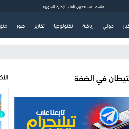
ي
قاسم: مستعدون للقاء الإدارة السورية
توضيح مهم صادر عن هيئة البترول في قطاع غزة
السعودية وتركيا وباكستان توقع اتفاق "دفاع مشترك"
بار
دولي
رياضة
تكنولوجيا
تقارير
صور
منو
ستيطان في الضفة
الأك