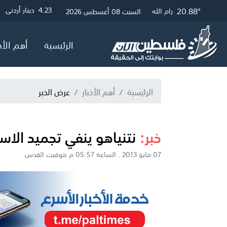
21.12°
26.49°
20.88°
3
4.23
4.05
دولار أمريكي
دينار أردني
جنيه إسترلين
غزة
القدس
رام الله
السبت 08 أغسطس 2026
الرئيسية
أهم الأخ
الرئيسية
أهم الأخبار
عرض الخبر
خبر:
نتنياهو ينفي تجميد الا
07 مايو 2013 . الساعة 05:57 م بتوقيت القدس