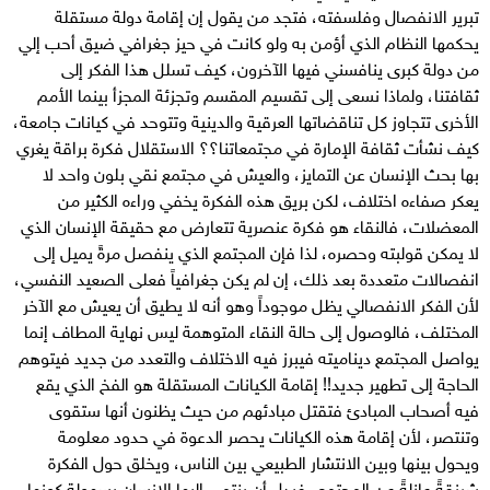
تبرير الانفصال وفلسفته، فتجد من يقول إن إقامة دولة مستقلة
يحكمها النظام الذي أؤمن به ولو كانت في حيز جغرافي ضيق أحب إلي
من دولة كبرى ينافسني فيها الآخرون، كيف تسلل هذا الفكر إلى
ثقافتنا، ولماذا نسعى إلى تقسيم المقسم وتجزئة المجزأ بينما الأمم
الأخرى تتجاوز كل تناقضاتها العرقية والدينية وتتوحد في كيانات جامعة،
كيف نشأت ثقافة الإمارة في مجتمعاتنا؟؟ الاستقلال فكرة براقة يغري
بها بحث الإنسان عن التمايز، والعيش في مجتمع نقي بلون واحد لا
يعكر صفاءه اختلاف، لكن بريق هذه الفكرة يخفي وراءه الكثير من
المعضلات، فالنقاء هو فكرة عنصرية تتعارض مع حقيقة الإنسان الذي
لا يمكن قولبته وحصره، لذا فإن المجتمع الذي ينفصل مرةً يميل إلى
انفصالات متعددة بعد ذلك، إن لم يكن جغرافياً فعلى الصعيد النفسي،
لأن الفكر الانفصالي يظل موجوداً وهو أنه لا يطيق أن يعيش مع الآخر
المختلف، فالوصول إلى حالة النقاء المتوهمة ليس نهاية المطاف إنما
يواصل المجتمع ديناميته فيبرز فيه الاختلاف والتعدد من جديد فيتوهم
الحاجة إلى تطهير جديد!! إقامة الكيانات المستقلة هو الفخ الذي يقع
فيه أصحاب المبادئ فتقتل مبادئهم من حيث يظنون أنها ستقوى
وتنتصر، لأن إقامة هذه الكيانات يحصر الدعوة في حدود معلومة
ويحول بينها وبين الانتشار الطبيعي بين الناس، ويخلق حول الفكرة
شرنقةً عازلةً عن المجتمع، فبدل أن ينتمي إليها الإنسان بسهولة كونها