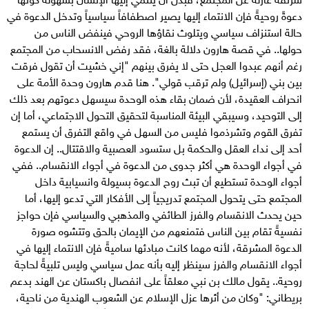
دعوةً روحيةً فإن الانتماء إليها يصير اصطفافاً سياسياً وتدخل الدعوة في
حالة استنزاف سياسي ويتلوث نقاؤها الروحي فينفض الناس من
حولها.. في قصة هارون دلالة بالغة، فقد رفض الانسحاب من المجتمع
رغم أنهم عبدوا العجل حتى لا يفرق بينهم "إني خشيت أن تقول فرقت
بين بني (إسرائيل) ولم ترقب قولي". هنا قدم هارون وحدة الأمة على
انحراف العقيدة، لأن ضمان بقاء هذه الوحدة سيسهل دعوتهم بعد ذلك
إلى التوحيد، وسيبقي البيئة المناسبة لتحقيق التحول الاجتماعي، أما إن
تفرق القوم وتشرذموا فليس من السهل في واقع التفرق أن يستمع
أحد إلى نداء العقل والحكمة بل ستسود العصبية والاقتتال.. إن الدعوة
في أجواء الوحدة هي أكثر جدوى من الدعوة في أجواء الانقسام.. ففي
أجواء الوحدة تستطيع أن تبث روح الدعوة بسيولة وانسيابية داخل
المجتمع حتى يتحول المجتمع تدريجياً إلى الأفكار التي تدعو إليها، أما
حين يحدث الانقسام والفرز الطائفي والمذهبي والسياسي فإن حواجز
نفسيةً تقام بين الناس فتمنعهم من الإيمان بالحق وتتشوه صورة
الدعوة المشرقة، لأنه مهما كانت مبادئها ساميةً فإن الانتماء إليها في
أجواء الانقسام والفرز سينظر إليه بأنه عمل سياسي وليس تلبيةً لحاجة
روحية.. يقول مالك بن نبي معلقاً على انفصال باكستان عن الهند بدعم
بريطاني: "وكان من أثرها عزل الإسلام عن الشعوب الهندية من ناحية،