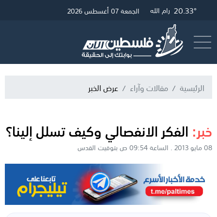
20.33°
26.89°
20.57°
غزة
القدس
رام الله
الجمعة 07 أغسطس 2026
أرسل خبر
البث المباشر
الرئيسية
مقالات وآراء
عرض الخبر
خبر:
الفكر الانفصالي وكيف تسلل إلينا؟
08 مايو 2013 . الساعة 09:54 ص بتوقيت القدس