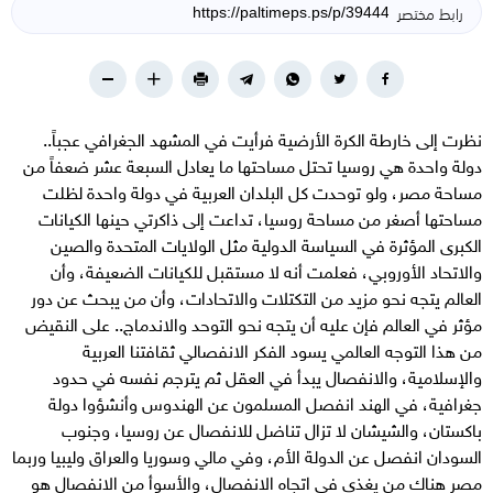
رابط مختصر
نظرت إلى خارطة الكرة الأرضية فرأيت في المشهد الجغرافي عجباً..
دولة واحدة هي روسيا تحتل مساحتها ما يعادل السبعة عشر ضعفاً من
مساحة مصر، ولو توحدت كل البلدان العربية في دولة واحدة لظلت
مساحتها أصغر من مساحة روسيا، تداعت إلى ذاكرتي حينها الكيانات
الكبرى المؤثرة في السياسة الدولية مثل الولايات المتحدة والصين
والاتحاد الأوروبي، فعلمت أنه لا مستقبل للكيانات الضعيفة، وأن
العالم يتجه نحو مزيد من التكتلات والاتحادات، وأن من يبحث عن دور
مؤثر في العالم فإن عليه أن يتجه نحو التوحد والاندماج.. على النقيض
من هذا التوجه العالمي يسود الفكر الانفصالي ثقافتنا العربية
والإسلامية، والانفصال يبدأ في العقل ثم يترجم نفسه في حدود
جغرافية، في الهند انفصل المسلمون عن الهندوس وأنشؤوا دولة
باكستان، والشيشان لا تزال تناضل للانفصال عن روسيا، وجنوب
السودان انفصل عن الدولة الأم، وفي مالي وسوريا والعراق وليبيا وربما
مصر هناك من يغذي في اتجاه الانفصال، والأسوأ من الانفصال هو